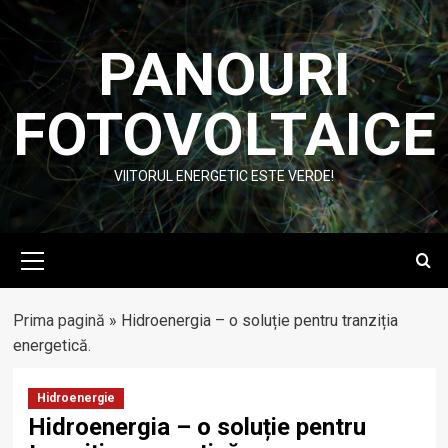
Skip
to
PANOURI
content
FOTOVOLTAICE
VIITORUL ENERGETIC ESTE VERDE!
Primary
Menu
Prima pagină
»
Hidroenergia – o soluție pentru tranziția
energetică.
Hidroenergie
Hidroenergia – o soluție pentru