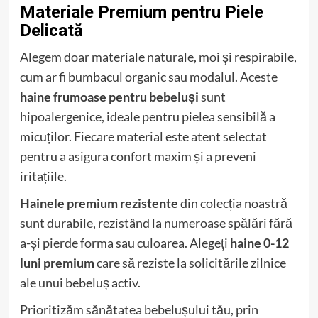
Materiale Premium pentru Piele
Delicată
Alegem doar materiale naturale, moi și respirabile,
cum ar fi bumbacul organic sau modalul. Aceste
haine frumoase pentru bebeluși
sunt
hipoalergenice, ideale pentru pielea sensibilă a
micuților. Fiecare material este atent selectat
pentru a asigura confort maxim și a preveni
iritațiile.
Hainele premium rezistente
din colecția noastră
sunt durabile, rezistând la numeroase spălări fără
a-și pierde forma sau culoarea. Alegeți
haine 0-12
luni premium
care să reziste la solicitările zilnice
ale unui bebeluș activ.
Prioritizăm sănătatea bebelușului tău, prin