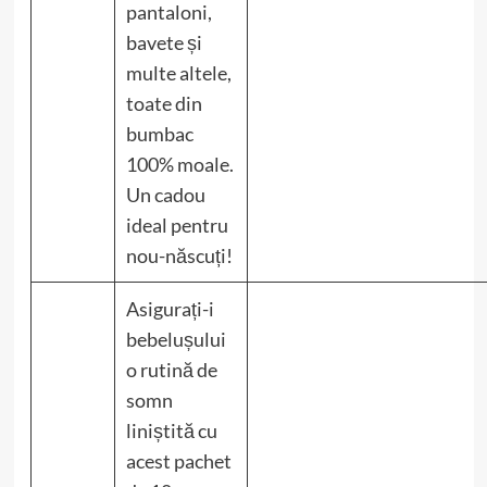
pantaloni,
bavete și
multe altele,
toate din
bumbac
100% moale.
Un cadou
ideal pentru
nou-născuți!
Asigurați-i
bebelușului
o rutină de
somn
liniștită cu
acest pachet