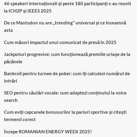
46 speakeri internaționali și peste 180 participanți s-au reunit
la ICH2P și IEEES 2025
De ce Mastodon nu are „trending” universal și ce înseamnă
asta
Cum măsori impactul unui comunicat de presă în 2025
Jackpoturi progresive: cum funcționează premiile uriașe de la
păcănele
Bankroll pentru turnee de poker: cum îți calculezi numărul de
intrări
SEO pentru căutări vocale: cum adaptezi conținutul la voice
search
Cum eviți capcanele bonusurilor la pariuri sportive și citești
termenii corect
Începe ROMANIAN ENERGY WEEK 2025!