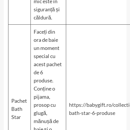
mic este în
siguranță și
căldură.
Faceți din
ora de baie
un moment
special cu
acest pachet
de 6
produse.
Conține o
pijama,
Pachet
prosop cu
https://babygift.ro/collec
Bath
glugă,
bath-star-6-produse
Star
mănușă de
baie și o