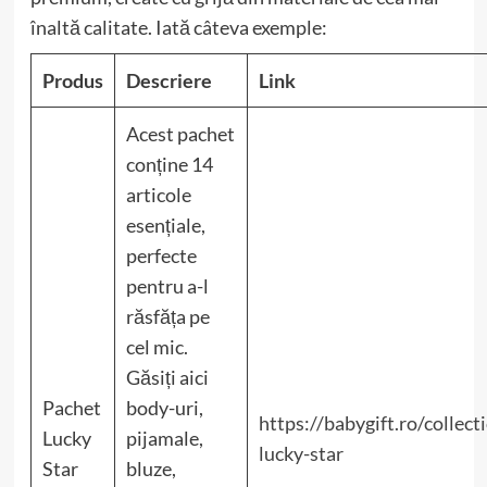
înaltă calitate. Iată câteva exemple:
Produs
Descriere
Link
Acest pachet
conține 14
articole
esențiale,
perfecte
pentru a-l
răsfăța pe
cel mic.
Găsiți aici
Pachet
body-uri,
https://babygift.ro/collec
Lucky
pijamale,
lucky-star
Star
bluze,