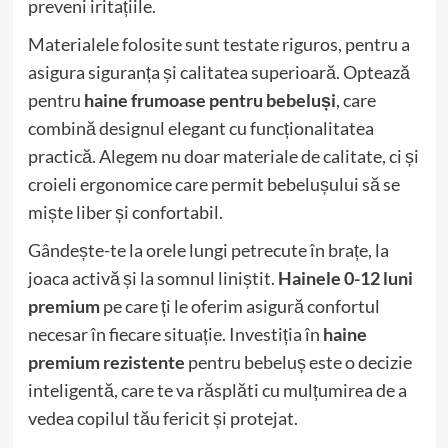
preveni iritațiile.
Materialele folosite sunt testate riguros, pentru a
asigura siguranța și calitatea superioară. Optează
pentru
haine frumoase pentru bebeluși
, care
combină designul elegant cu funcționalitatea
practică. Alegem nu doar materiale de calitate, ci și
croieli ergonomice care permit bebelușului să se
miște liber și confortabil.
Gândește-te la orele lungi petrecute în brațe, la
joaca activă și la somnul liniștit.
Hainele 0-12 luni
premium
pe care ți le oferim asigură confortul
necesar în fiecare situație. Investiția în
haine
premium rezistente
pentru bebeluș este o decizie
inteligentă, care te va răsplăti cu mulțumirea de a
vedea copilul tău fericit și protejat.