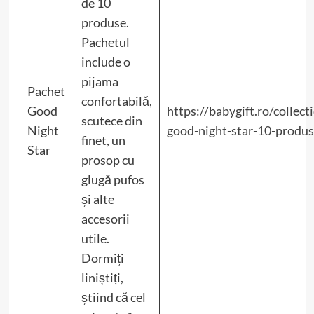
de 10
produse.
Pachetul
include o
pijama
Pachet
confortabilă,
Good
https://babygift.ro/collec
scutece din
Night
good-night-star-10-produ
finet, un
Star
prosop cu
glugă pufos
și alte
accesorii
utile.
Dormiți
liniștiți,
știind că cel