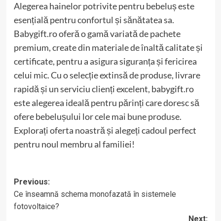
Alegerea hainelor potrivite pentru bebeluș este
esențială pentru confortul și sănătatea sa.
Babygift.ro oferă o gamă variată de pachete
premium, create din materiale de înaltă calitate și
certificate, pentru a asigura siguranța și fericirea
celui mic. Cu o selecție extinsă de produse, livrare
rapidă și un serviciu clienți excelent, babygift.ro
este alegerea ideală pentru părinți care doresc să
ofere bebelușului lor cele mai bune produse.
Explorați oferta noastră și alegeți cadoul perfect
pentru noul membru al familiei!
Post
Previous:
Ce înseamnă schema monofazată în sistemele
navigation
fotovoltaice?
Next: