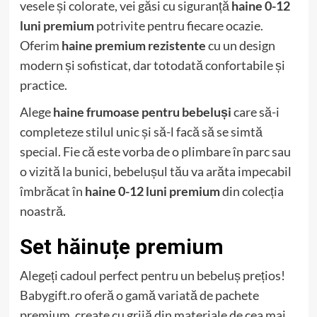
vesele și colorate, vei găsi cu siguranță
haine 0-12
luni premium
potrivite pentru fiecare ocazie.
Oferim
haine premium rezistente
cu un design
modern și sofisticat, dar totodată confortabile și
practice.
Alege
haine frumoase pentru bebeluși
care să-i
completeze stilul unic și să-l facă să se simtă
special. Fie că este vorba de o plimbare în parc sau
o vizită la bunici, bebelușul tău va arăta impecabil
îmbrăcat în
haine 0-12 luni premium
din colecția
noastră.
Set hăinuțe premium
Alegeți cadoul perfect pentru un bebeluș prețios!
Babygift.ro oferă o gamă variată de pachete
premium, create cu grijă din materiale de cea mai