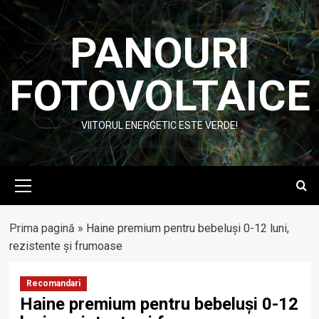
Skip
to
PANOURI
content
FOTOVOLTAICE
VIITORUL ENERGETIC ESTE VERDE!
Primary
Menu
Prima pagină
»
Haine premium pentru bebeluși 0-12 luni,
rezistente și frumoase
Recomandari
Haine premium pentru bebeluși 0-12