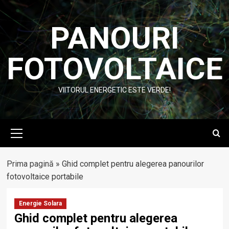
Skip
to
PANOURI
content
FOTOVOLTAICE
VIITORUL ENERGETIC ESTE VERDE!
Primary
Menu
Prima pagină
»
Ghid complet pentru alegerea panourilor
fotovoltaice portabile
Energie Solara
Ghid complet pentru alegerea