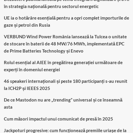
în strategia națională pentru sectorul energetic
UE ia o hotărâre esențială pentru a opri complet importurile de
gaze și petrol din Rusia
VERBUND Wind Power România lansează la Tulcea o unitate
de stocare în baterii de 48 MW/76 MWh, implementată EPC
de Prime Batteries Technology și Enevo
Rolul esențial al AIEE în pregătirea generației următoare de
experți în domeniul energiei
46 speakeri internaționali și peste 180 participanți s-au reunit
la ICH2P și IEEES 2025
De ce Mastodon nu are „trending” universal și ce înseamnă
asta
Cum măsori impactul unui comunicat de presă în 2025
Jackpoturi progresive: cum funcționează premiile uriașe de la