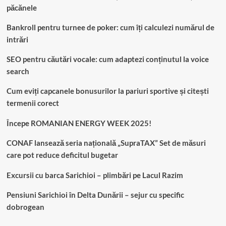
păcănele
Bankroll pentru turnee de poker: cum îți calculezi numărul de
intrări
SEO pentru căutări vocale: cum adaptezi conținutul la voice
search
Cum eviți capcanele bonusurilor la pariuri sportive și citești
termenii corect
Începe ROMANIAN ENERGY WEEK 2025!
CONAF lansează seria națională „SupraTAX” Set de măsuri
care pot reduce deficitul bugetar
Excursii cu barca Sarichioi – plimbări pe Lacul Razim
Pensiuni Sarichioi în Delta Dunării – sejur cu specific
dobrogean