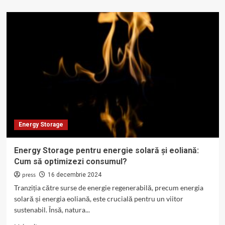
Energy Storage
Energy Storage pentru energie solară și eoliană:
Cum să optimizezi consumul?
press
16 decembrie 2024
Tranziția către surse de energie regenerabilă, precum energia
solară și energia eoliană, este crucială pentru un viitor
sustenabil. Însă, natura...
Read