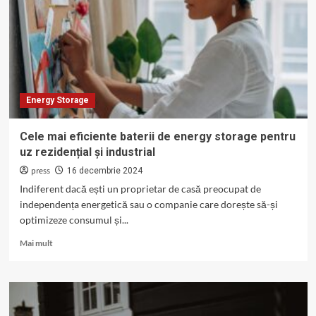
complet
pentru
instalarea
unui
sistem
Energy Storage
Cele mai eficiente baterii de energy storage pentru
uz rezidențial și industrial
press
16 decembrie 2024
Indiferent dacă ești un proprietar de casă preocupat de
independența energetică sau o companie care dorește să-și
optimizeze consumul și...
Read
Mai mult
more
about
Cele
mai
eficiente