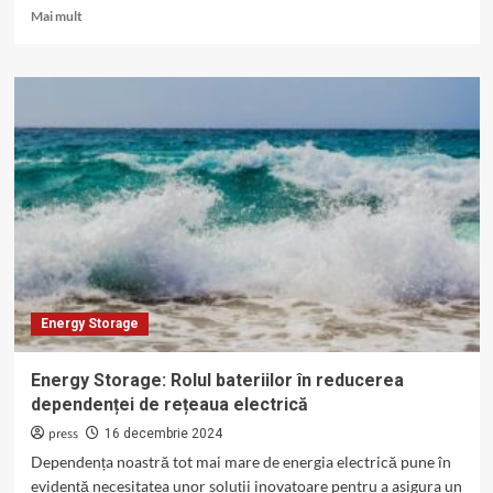
Read
Mai mult
more
about
Energy
Storage
în
România:
Oportunități
pentru
utilizatori
rezidențiali
și
industriali
Energy Storage
Energy Storage: Rolul bateriilor în reducerea
dependenței de rețeaua electrică
press
16 decembrie 2024
Dependența noastră tot mai mare de energia electrică pune în
evidență necesitatea unor soluții inovatoare pentru a asigura un