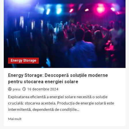
funcționează
energy
storage
în
combinație
cu
panourile
fotovoltaice?
Energy Storage
Energy Storage: Descoperă soluțiile moderne
pentru stocarea energiei solare
press
16 decembrie 2024
Exploatarea eficientă a energiei solare necesită o soluție
crucială: stocarea acesteia. Producția de energie solară este
intermitentă, dependentă de condițiile...
Read
Mai mult
more
about