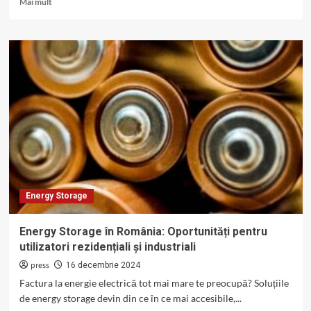
Mai mult
more
about
Energy
Storage
pentru
energie
solară
și
eoliană:
Cum
să
optimizezi
consumul?
Energy Storage
Energy Storage în România: Oportunități pentru
utilizatori rezidențiali și industriali
press
16 decembrie 2024
Factura la energie electrică tot mai mare te preocupă? Soluțiile
de energy storage devin din ce în ce mai accesibile,...