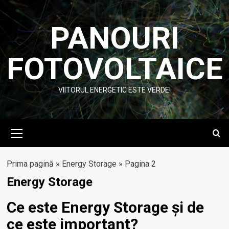
Skip
to
PANOURI
content
FOTOVOLTAICE
VIITORUL ENERGETIC ESTE VERDE!
Primary
Menu
Prima pagină
»
Energy Storage
»
Pagina 2
Energy Storage
Ce este Energy Storage și de
ce este important?