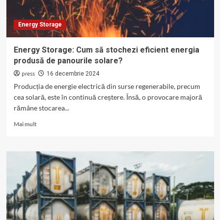
Energy Storage
Energy Storage: Cum să stochezi eficient energia
produsă de panourile solare?
press
16 decembrie 2024
Producția de energie electrică din surse regenerabile, precum
cea solară, este în continuă creștere. Însă, o provocare majoră
rămâne stocarea...
Read
Mai mult
more
about
Energy
Storage:
Cum
să
stochezi
eficient
energia
produsă