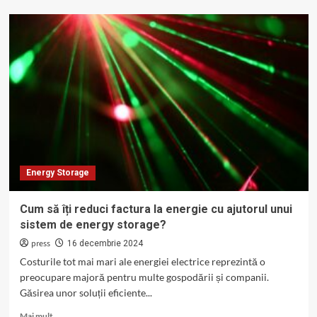
Energy
Storage:
Descoperă
soluțiile
moderne
pentru
stocarea
energiei
solare
Energy Storage
Cum să îți reduci factura la energie cu ajutorul unui
sistem de energy storage?
press
16 decembrie 2024
Costurile tot mai mari ale energiei electrice reprezintă o
preocupare majoră pentru multe gospodării și companii.
Găsirea unor soluții eficiente...
Read
Mai mult