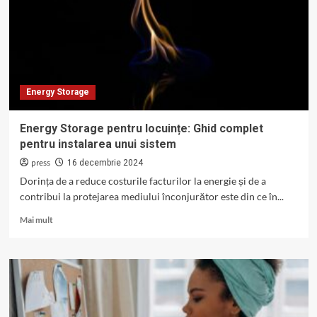
storage
pentru
sectorul
fotovoltaic
Energy Storage
Energy Storage pentru locuințe: Ghid complet
pentru instalarea unui sistem
press
16 decembrie 2024
Dorința de a reduce costurile facturilor la energie și de a
contribui la protejarea mediului înconjurător este din ce în...
Read
Mai mult
more
about
Energy
Storage
pentru
locuințe:
Ghid