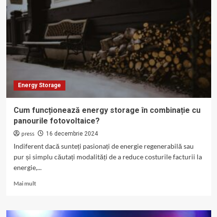
baterii
de
energy
storage
pentru
uz
rezidențial
și
industrial
Energy Storage
Cum funcționează energy storage în combinație cu
panourile fotovoltaice?
press
16 decembrie 2024
Indiferent dacă sunteți pasionați de energie regenerabilă sau
pur și simplu căutați modalități de a reduce costurile facturii la
energie,...
Read
Mai mult
more
about
Cum