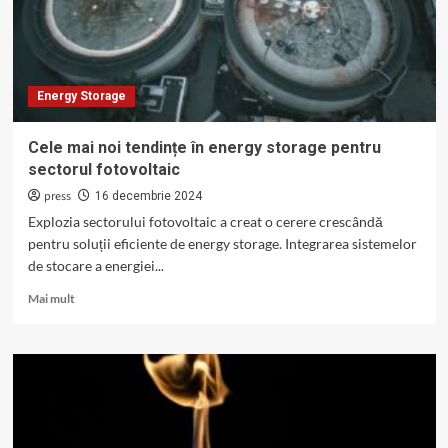
litiu-
ion
și
alte
tehnologii?
Energy Storage
Cele mai noi tendințe în energy storage pentru
sectorul fotovoltaic
press
16 decembrie 2024
Explozia sectorului fotovoltaic a creat o cerere crescândă
pentru soluții eficiente de energy storage. Integrarea sistemelor
de stocare a energiei...
Read
Mai mult
more
about
Cele
mai
noi
tendințe
în
energy