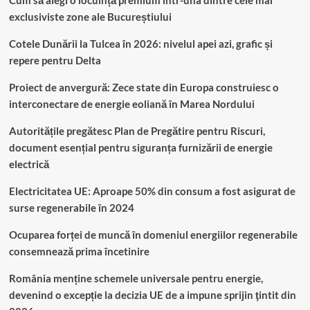
Cum să alegi o locuință premium într-una dintre cele mai
exclusiviste zone ale Bucureștiului
Cotele Dunării la Tulcea în 2026: nivelul apei azi, grafic și
repere pentru Delta
Proiect de anvergură: Zece state din Europa construiesc o
interconectare de energie eoliană în Marea Nordului
Autoritățile pregătesc Plan de Pregătire pentru Riscuri,
document esențial pentru siguranța furnizării de energie
electrică
Electricitatea UE: Aproape 50% din consum a fost asigurat de
surse regenerabile în 2024
Ocuparea forței de muncă în domeniul energiilor regenerabile
consemnează prima încetinire
România menține schemele universale pentru energie,
devenind o excepție la decizia UE de a impune sprijin ţintit din