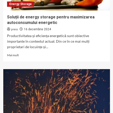
Energy Storage
Soluții de energy storage pentru maximizarea
autoconsumului energetic
press
16 decembrie 2024
Productivitatea și eficiența energetică sunt obiective
importante în contextul actual. Din ce în ce mai mulți
proprietari de locuințe și...
Read
Mai mult
more
about
Soluții
de
energy
storage
pentru
maximizarea
autoconsumului
energetic