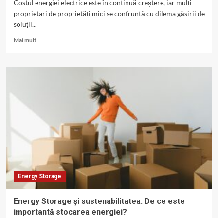
Costul energiei electrice este în continuă creștere, iar mulți
proprietari de proprietăți mici se confruntă cu dilema găsirii de
soluții...
Read
Mai mult
more
about
Cele
mai
accesibile
soluții
de
energy
storage
pentru
proprietăți
mici
și
medii
Energy Storage
Energy Storage și sustenabilitatea: De ce este
importantă stocarea energiei?