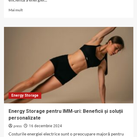
Read
Mai mult
more
about
De
ce
energy
storage
este
esențial
pentru
tranziția
către
surse
regenerabile?
Energy Storage
Energy Storage pentru IMM-uri: Beneficii și soluții
personalizate
press
16 decembrie 2024
Costurile energiei electrice sunt o preocupare majoră pentru