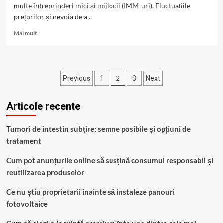
multe întreprinderi mici și mijlocii (IMM-uri). Fluctuațiile
prețurilor și nevoia de a...
Read
Mai mult
more
about
Energy
Storage
Paginație
2
Previous
1
3
Next
pentru
IMM-
articole
uri:
Articole recente
Beneficii
și
soluții
Tumori de intestin subțire: semne posibile și opțiuni de
personalizate
tratament
Cum pot anunțurile online să susțină consumul responsabil și
reutilizarea produselor
Ce nu știu proprietarii înainte să instaleze panouri
fotovoltaice