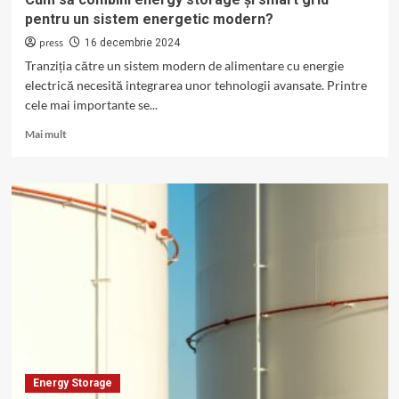
pentru un sistem energetic modern?
press
16 decembrie 2024
Tranziția către un sistem modern de alimentare cu energie
electrică necesită integrarea unor tehnologii avansate. Printre
cele mai importante se...
Read
Mai mult
more
about
Cum
să
combini
energy
storage
și
smart
grid
pentru
un
sistem
energetic
Energy Storage
modern?