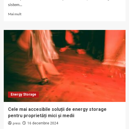
sistem...
Read
Mai mult
more
about
Energy
Storage:
Rolul
bateriilor
în
reducerea
dependenței
de
rețeaua
electrică
Energy Storage
Cele mai accesibile soluții de energy storage
pentru proprietăți mici și medii
press
16 decembrie 2024