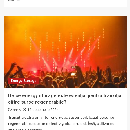
more
about
Cum
să
îți
reduci
factura
la
energie
cu
ajutorul
unui
sistem
de
Energy Storage
energy
storage?
De ce energy storage este esențial pentru tranziția
către surse regenerabile?
press
16 decembrie 2024
Tranziția către un viitor energetic sustenabil, bazat pe surse
regenerabile, este un obiectiv global crucial. Însă, utilizarea
eficientă a energiei...