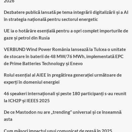
2026
Dezbatere publică lansată pe tema integrării digitalizării și a AI
în strategia națională pentru sectorul energetic
UE ia o hotărâre esențială pentru a opri complet importurile de
gaze și petrol din Rusia
VERBUND Wind Power România lansează la Tulcea o unitate
de stocare în baterii de 48 MW/76 MWh, implementată EPC
de Prime Batteries Technology și Enevo
Rolul esențial al AIEE în pregătirea generației următoare de
experți în domeniul energiei
46 speakeri internaționali și peste 180 participanți s-au reunit
la ICH2P și IEEES 2025
De ce Mastodon nu are „trending” universal și ce înseamnă
asta
Cum măsori impactul unui comunicat de presă în 2025