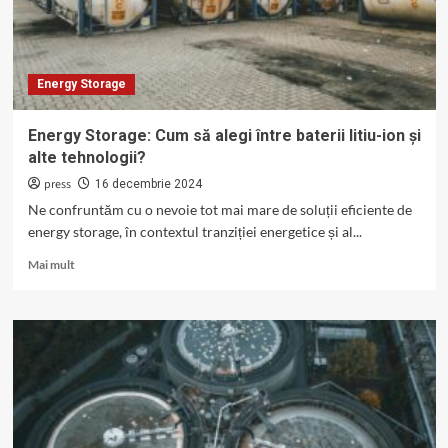
de
panourile
solare?
Energy Storage
Energy Storage: Cum să alegi între baterii litiu-ion și
alte tehnologii?
press
16 decembrie 2024
Ne confruntăm cu o nevoie tot mai mare de soluții eficiente de
energy storage, în contextul tranziției energetice și al...
Read
Mai mult
more
about
Energy
Storage:
Cum
să
alegi
între
baterii