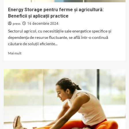
Energy Storage pentru ferme și agricultură:
Beneficii și aplicații practice
press
16 decembrie 2024
Sectorul agricol, cu necesitățile sale energetice specifice și
dependența de resurse fluctuante, se află într-o continuă
căutare de soluții eficiente...
Read
Mai mult
more
about
Energy
Storage
pentru
ferme
și
agricultură:
Beneficii
și
aplicații
practice