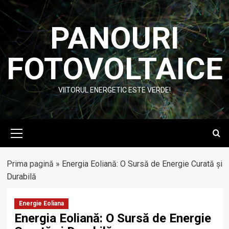
Skip
to
PANOURI
content
FOTOVOLTAICE
VIITORUL ENERGETIC ESTE VERDE!
Primary
Menu
Prima pagină
»
Energia Eoliană: O Sursă de Energie Curată și
Durabilă
Energie Eoliana
Energia Eoliană: O Sursă de Energie