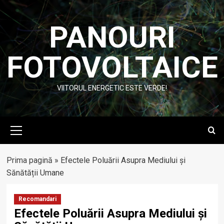
Skip
to
PANOURI
content
FOTOVOLTAICE
VIITORUL ENERGETIC ESTE VERDE!
Primary
Menu
Prima pagină
»
Efectele Poluării Asupra Mediului și
Sănătății Umane
Recomandari
Efectele Poluării Asupra Mediului și