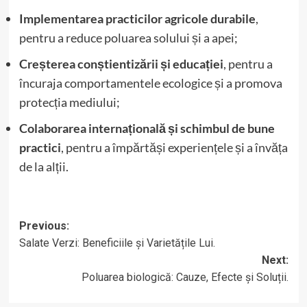
Implementarea practicilor agricole durabile
,
pentru a reduce poluarea solului și a apei;
Creșterea conștientizării și educației
, pentru a
încuraja comportamentele ecologice și a promova
protecția mediului;
Colaborarea internațională și schimbul de bune
practici
, pentru a împărtăși experiențele și a învăța
de la alții.
Post
Previous:
Salate Verzi: Beneficiile și Varietățile Lui.
navigation
Next:
Poluarea biologică: Cauze, Efecte și Soluții.