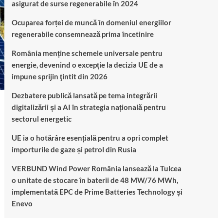
asigurat de surse regenerabile în 2024
Ocuparea forței de muncă în domeniul energiilor
regenerabile consemnează prima încetinire
România menține schemele universale pentru
energie, devenind o excepție la decizia UE de a
impune sprijin ţintit din 2026
Dezbatere publică lansată pe tema integrării
digitalizării și a AI în strategia națională pentru
sectorul energetic
UE ia o hotărâre esențială pentru a opri complet
importurile de gaze și petrol din Rusia
VERBUND Wind Power România lansează la Tulcea
o unitate de stocare în baterii de 48 MW/76 MWh,
implementată EPC de Prime Batteries Technology și
Enevo