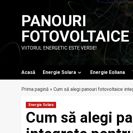
Skip
to
PANOURI
content
FOTOVOLTAICE
VIITORUL ENERGETIC ESTE VERDE!
Acasă
Energie Solara
Energie Eoliana
Prima pagină
»
Cum să alegi panouri fotovoltaice inte
Energie Solara
Cum să alegi pa