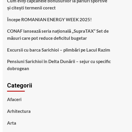
Cum eviți capcanele bonusurilor la pariuri sportive
și citești termenii corect
Începe ROMANIAN ENERGY WEEK 2025!
CONAF lansează seria națională „SupraTAX” Set de
măsuri care pot reduce deficitul bugetar
Excursii cu barca Sarichioi – plimbări pe Lacul Razim
Pensiuni Sarichioi în Delta Dunării – sejur cu specific
dobrogean
Categorii
Afaceri
Arhitectura
Arta