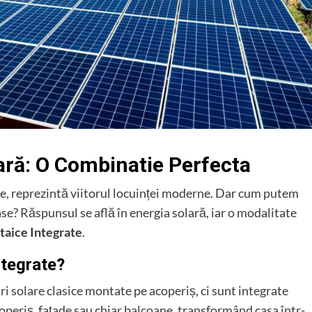
ară: O Combinatie Perfecta
e, reprezintă viitorul locuinței moderne. Dar cum putem
ase? Răspunsul se află în energia solară, iar o modalitate
taice Integrate
.
ntegrate?
i solare clasice montate pe acoperiș, ci sunt integrate
 acoperiș, fațade sau chiar balcoane, transformând casa într-