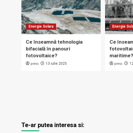
Energie Solara
Energie Sol
Ce înseamnă tehnologia
Ce însea
bifacială în panouri
fotovoltai
fotovoltaice?
maritime
press
press
13 iulie 2025
12
Te-ar putea interesa si: