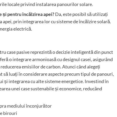
le locale privind instalarea panourilor solare.
e și pentru încălzirea apei?
Da, este posibil să utilizați
 apei, prin integrarea lor cu sisteme de încălzire solară.
nergia electrică.
ru case pasive reprezintă o decizie inteligentă din punct
oferă o integrare armonioasă cu designul casei, asigurând
 reducerea emisiilor de carbon. Atunci când alegeți
t să luați în considerare aspecte precum tipul de panouri,
 și integrarea cu alte sisteme energetice. Investind în
crearea unei case sustenabile și economice, reducând
upra mediului înconjurător
e birouri