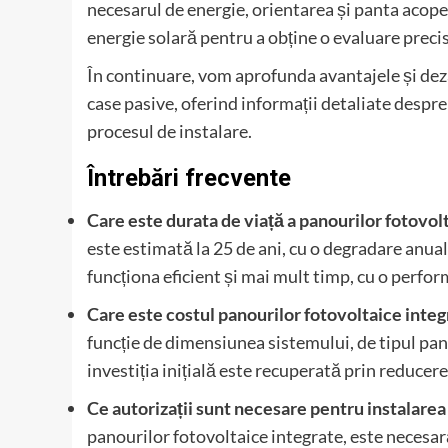
necesarul de energie, orientarea și panta acoper
energie solară pentru a obține o evaluare prec
În continuare, vom aprofunda avantajele și deza
case pasive, oferind informații detaliate despre 
procesul de instalare.
Întrebări frecvente
Care este durata de viață a panourilor fotovol
este estimată la 25 de ani, cu o degradare anua
funcționa eficient și mai mult timp, cu o perfo
Care este costul panourilor fotovoltaice integ
funcție de dimensiunea sistemului, de tipul pano
investiția inițială este recuperată prin reducer
Ce autorizații sunt necesare pentru instalarea
panourilor fotovoltaice integrate, este necesar