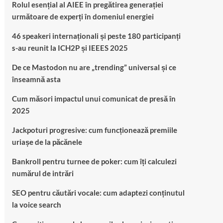
Rolul esențial al AIEE în pregătirea generației
următoare de experți în domeniul energiei
46 speakeri internaționali și peste 180 participanți
s-au reunit la ICH2P și IEEES 2025
De ce Mastodon nu are „trending” universal și ce
înseamnă asta
Cum măsori impactul unui comunicat de presă în
2025
Jackpoturi progresive: cum funcționează premiile
uriașe de la păcănele
Bankroll pentru turnee de poker: cum îți calculezi
numărul de intrări
SEO pentru căutări vocale: cum adaptezi conținutul
la voice search