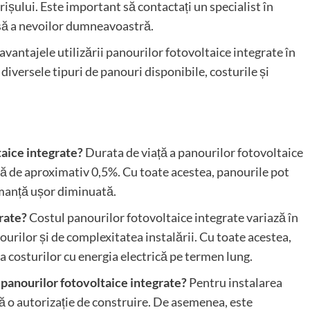
ișului. Este important să contactați un specialist în
isă a nevoilor dumneavoastră.
vantajele utilizării panourilor fotovoltaice integrate în
diversele tipuri de panouri disponibile, costurile și
taice integrate?
Durata de viață a panourilor fotovoltaice
lă de aproximativ 0,5%. Cu toate acestea, panourile pot
rmanță ușor diminuată.
rate?
Costul panourilor fotovoltaice integrate variază în
urilor și de complexitatea instalării. Cu toate acestea,
ea costurilor cu energia electrică pe termen lung.
 panourilor fotovoltaice integrate?
Pentru instalarea
ă o autorizație de construire. De asemenea, este