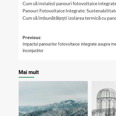
Cum să instalezi panouri fotovoltaice integrate
Panouri Fotovoltaice Integrate: Sustenabilitate
Cum să îmbunătățești izolarea termică cu pano
Post
Previous:
Impactul panourilor fotovoltaice integrate asupra me
navigation
înconjurător
Mai mult