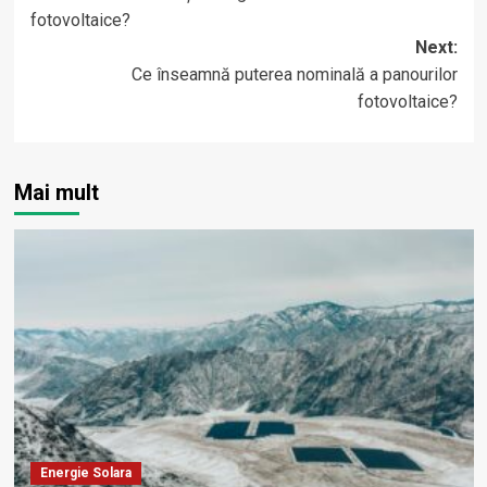
navigation
fotovoltaice?
Next:
Ce înseamnă puterea nominală a panourilor
fotovoltaice?
Mai mult
Energie Solara