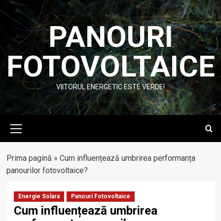
Skip
to
PANOURI
content
FOTOVOLTAICE
VIITORUL ENERGETIC ESTE VERDE!
Primary
Menu
Prima pagină
»
Cum influențează umbrirea performanța
panourilor fotovoltaice?
Energie Solara
Panouri Fotovoltaice
Cum influențează umbrirea