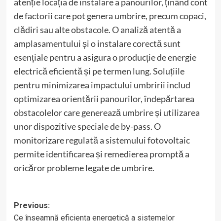
atenție locația de instalare a panourilor, ținând cont
de factorii care pot genera umbrire, precum copaci,
clădiri sau alte obstacole. O analiză atentă a
amplasamentului și o instalare corectă sunt
esențiale pentru a asigura o producție de energie
electrică eficientă și pe termen lung. Soluțiile
pentru minimizarea impactului umbririi includ
optimizarea orientării panourilor, îndepărtarea
obstacolelor care generează umbrire și utilizarea
unor dispozitive speciale de by-pass. O
monitorizare regulată a sistemului fotovoltaic
permite identificarea și remedierea promptă a
oricăror probleme legate de umbrire.
Post
Previous:
Ce înseamnă eficiența energetică a sistemelor