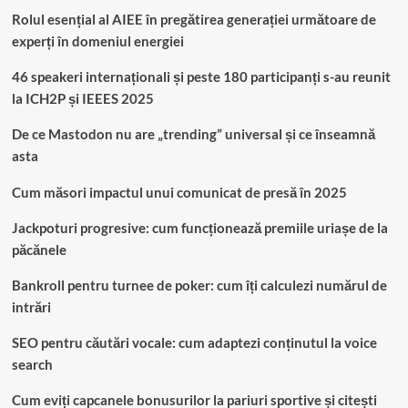
Rolul esențial al AIEE în pregătirea generației următoare de
experți în domeniul energiei
46 speakeri internaționali și peste 180 participanți s-au reunit
la ICH2P și IEEES 2025
De ce Mastodon nu are „trending” universal și ce înseamnă
asta
Cum măsori impactul unui comunicat de presă în 2025
Jackpoturi progresive: cum funcționează premiile uriașe de la
păcănele
Bankroll pentru turnee de poker: cum îți calculezi numărul de
intrări
SEO pentru căutări vocale: cum adaptezi conținutul la voice
search
Cum eviți capcanele bonusurilor la pariuri sportive și citești