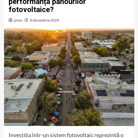
performanța panourilor
fotovoltaice?
press
8 decembrie 2024
Investiția într-un sistem fotovoltaic reprezintă o