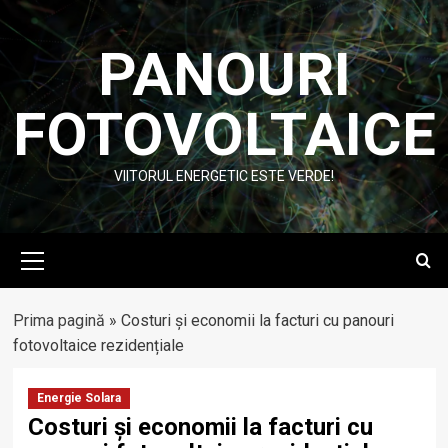
Skip
to
PANOURI
content
FOTOVOLTAICE
VIITORUL ENERGETIC ESTE VERDE!
Primary
Menu
Prima pagină
»
Costuri și economii la facturi cu panouri
fotovoltaice rezidențiale
Energie Solara
Costuri și economii la facturi cu