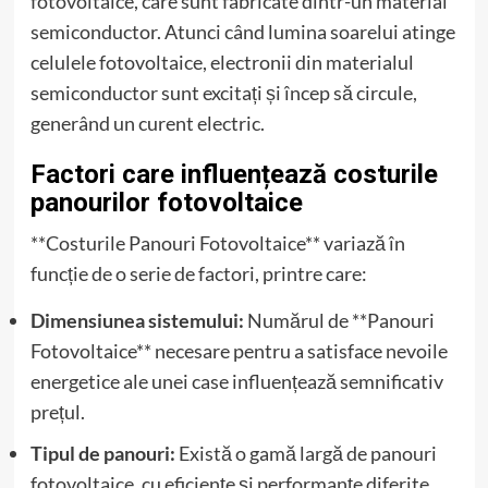
fotovoltaice, care sunt fabricate dintr-un material
semiconductor. Atunci când lumina soarelui atinge
celulele fotovoltaice, electronii din materialul
semiconductor sunt excitați și încep să circule,
generând un curent electric.
Factori care influențează costurile
panourilor fotovoltaice
**Costurile Panouri Fotovoltaice** variază în
funcție de o serie de factori, printre care:
Dimensiunea sistemului:
Numărul de **Panouri
Fotovoltaice** necesare pentru a satisface nevoile
energetice ale unei case influențează semnificativ
prețul.
Tipul de panouri:
Există o gamă largă de panouri
fotovoltaice, cu eficiențe și performanțe diferite.