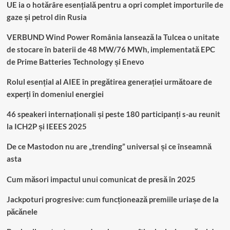
UE ia o hotărâre esențială pentru a opri complet importurile de
gaze și petrol din Rusia
VERBUND Wind Power România lansează la Tulcea o unitate
de stocare în baterii de 48 MW/76 MWh, implementată EPC
de Prime Batteries Technology și Enevo
Rolul esențial al AIEE în pregătirea generației următoare de
experți în domeniul energiei
46 speakeri internaționali și peste 180 participanți s-au reunit
la ICH2P și IEEES 2025
De ce Mastodon nu are „trending” universal și ce înseamnă
asta
Cum măsori impactul unui comunicat de presă în 2025
Jackpoturi progresive: cum funcționează premiile uriașe de la
păcănele