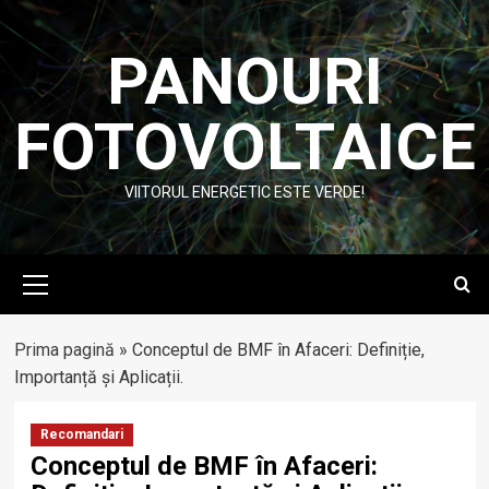
Skip
to
PANOURI
content
FOTOVOLTAICE
VIITORUL ENERGETIC ESTE VERDE!
Primary
Menu
Prima pagină
»
Conceptul de BMF în Afaceri: Definiție,
Importanță și Aplicații.
Recomandari
Conceptul de BMF în Afaceri: