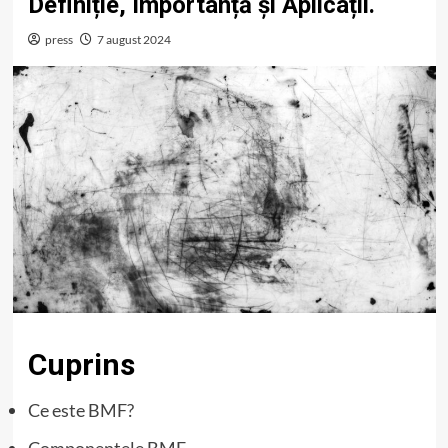
Definiție, Importanță și Aplicații.
press
7 august 2024
Cuprins
Ce este BMF?
Componentele BMF