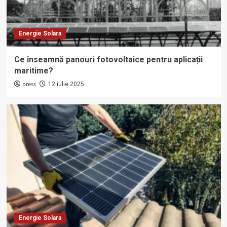
Energie Solara
Ce înseamnă panouri fotovoltaice pentru aplicații
maritime?
press
12 iulie 2025
Energie Solara