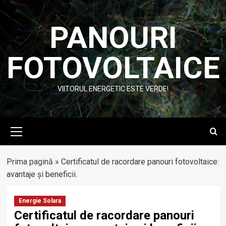
Skip
to
PANOURI
content
FOTOVOLTAICE
VIITORUL ENERGETIC ESTE VERDE!
Primary
Menu
Prima pagină
»
Certificatul de racordare panouri fotovoltaice:
avantaje și beneficii.
Energie Solara
Certificatul de racordare panouri