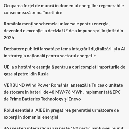
Ocuparea forței de muncă în domeniul energiilor regenerabile
consemnează prima încetinire
România menține schemele universale pentru energie,
devenind o excepție la decizia UE de a impune sprijin ţintit din
2026
Dezbatere publică lansată pe tema integrării digitalizării și a AI
în strategia națională pentru sectorul energetic
UE ia o hotărâre esențială pentru a opri complet importurile de
gaze și petrol din Rusia
VERBUND Wind Power România lansează la Tulcea o unitate
de stocare în baterii de 48 MW/76 MWh, implementată EPC
de Prime Batteries Technology și Enevo
Rolul esențial al AIEE în pregătirea generației următoare de
experți în domeniul energiei
46 speakeri internaționali și peste 180 participanți s-au reunit