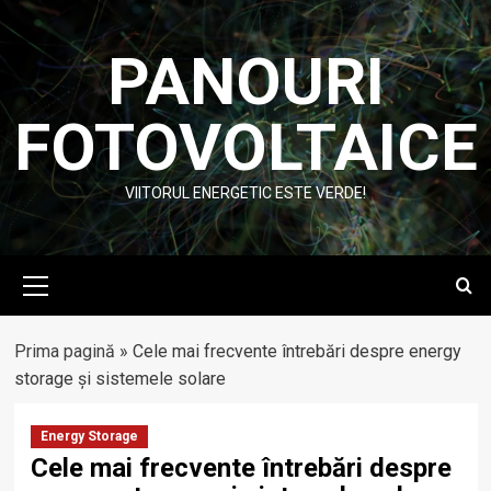
Skip
to
PANOURI
content
FOTOVOLTAICE
VIITORUL ENERGETIC ESTE VERDE!
Primary
Menu
Prima pagină
»
Cele mai frecvente întrebări despre energy
storage și sistemele solare
Energy Storage
Cele mai frecvente întrebări despre