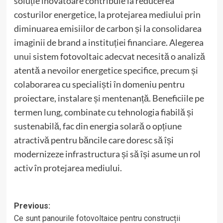
soluție inovatoare contribuie la reducerea
costurilor energetice, la protejarea mediului prin
diminuarea emisiilor de carbon și la consolidarea
imaginii de brand a instituției financiare. Alegerea
unui sistem fotovoltaic adecvat necesită o analiză
atentă a nevoilor energetice specifice, precum și
colaborarea cu specialiști în domeniu pentru
proiectare, instalare și mentenanță. Beneficiile pe
termen lung, combinate cu tehnologia fiabilă și
sustenabilă, fac din energia solară o opțiune
atractivă pentru băncile care doresc să își
modernizeze infrastructura și să își asume un rol
activ în protejarea mediului.
Post
Previous:
Ce sunt panourile fotovoltaice pentru construcții