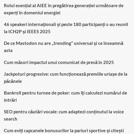
Rolul esențial al AIEE în pregătirea generației următoare de
experți în domeniul energiei
46 speakeri internaționali și peste 180 participanți s-au reunit
la ICH2P și IEEES 2025
De ce Mastodon nu are „trending” universal și ce înseamnă
asta
Cum măsori impactul unui comunicat de presă în 2025
Jackpoturi progresive: cum funcționează premiile uriașe de la
păcănele
Bankroll pentru turnee de poker: cum îți calculezi numărul de
intrări
SEO pentru căutări vocale: cum adaptezi conținutul la voice
search
Cum eviți capcanele bonusurilor la pariuri sportive și citești