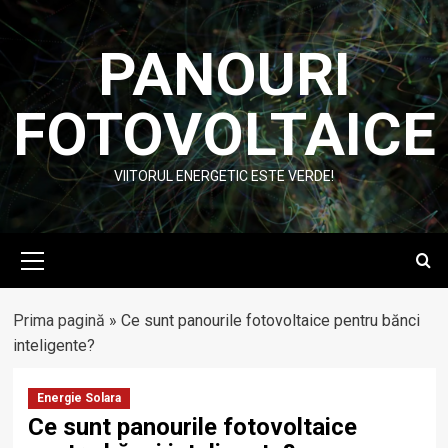
Skip
to
PANOURI
content
FOTOVOLTAICE
VIITORUL ENERGETIC ESTE VERDE!
Primary
Menu
Prima pagină
»
Ce sunt panourile fotovoltaice pentru bănci
inteligente?
Energie Solara
Ce sunt panourile fotovoltaice