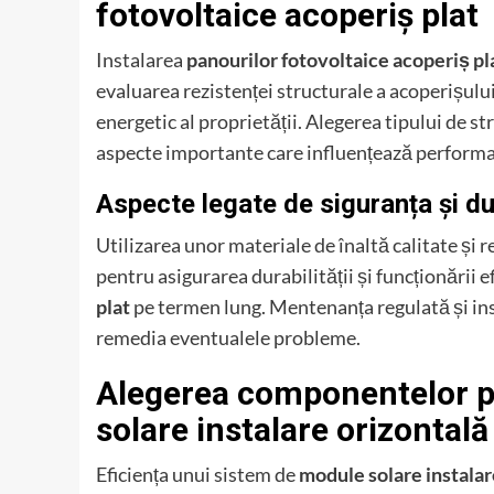
fotovoltaice acoperiș plat
Instalarea
panourilor fotovoltaice acoperiș pl
evaluarea rezistenței structurale a acoperișului
energetic al proprietății. Alegerea tipului de st
aspecte importante care influențează performan
Aspecte legate de siguranța și du
Utilizarea unor materiale de înaltă calitate și 
pentru asigurarea durabilității și funcționării e
plat
pe termen lung. Mentenanța regulată și ins
remedia eventualele probleme.
Alegerea componentelor p
solare instalare orizontală
Eficiența unui sistem de
module solare instalar