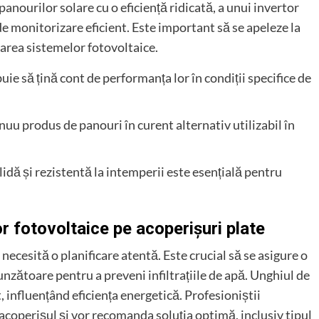
nourilor solare cu o eficiență ridicată, a unui invertor
 de monitorizare eficient. Este important să se apeleze la
alarea sistemelor fotovoltaice.
ie să țină cont de performanța lor în condiții specifice de
uu produs de panouri în curent alternativ utilizabil în
idă și rezistentă la intemperii este esențială pentru
or fotovoltaice pe acoperișuri plate
necesită o planificare atentă. Este crucial să se asigure o
nzătoare pentru a preveni infiltrațiile de apă. Unghiul de
, influențând eficiența energetică. Profesioniștii
a acoperișul și vor recomanda soluția optimă, inclusiv tipul