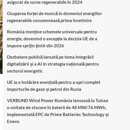
asigurat de surse regenerabile în 2024
Ocuparea forței de muncă în domeniul energiilor
regenerabile consemnează prima încetinire
România menține schemele universale pentru
energie, devenind o excepție la decizia UE de a
impune sprijin ţintit din 2026
Dezbatere publică lansată pe tema integrării
digitalizării și a AI în strategia națională pentru
sectorul energetic
UE ia o hotărâre esențială pentru a opri complet
importurile de gaze și petrol din Rusia
VERBUND Wind Power România lansează la Tulcea
o unitate de stocare în baterii de 48 MW/76 MWh,
implementată EPC de Prime Batteries Technology și
Enevo