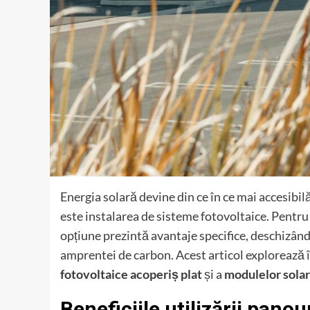
Energia solară devine din ce în ce mai accesibilă
este instalarea de sisteme fotovoltaice. Pentru 
opțiune prezintă avantaje specifice, deschizân
amprentei de carbon. Acest articol explorează î
fotovoltaice acoperiș plat
și a
modulelor solar
Beneficiile utilizării panou