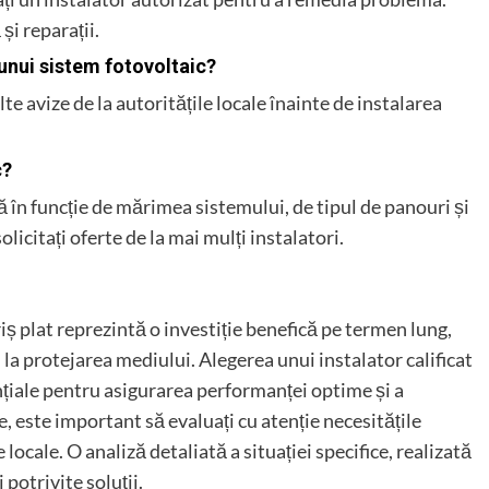
și reparații.
 unui sistem fotovoltaic?
lte avize de la autoritățile locale înainte de instalarea
c?
ă în funcție de mărimea sistemului, de tipul de panouri și
icitați oferte de la mai mulți instalatori.
iș plat reprezintă o investiție benefică pe termen lung,
 la protejarea mediului. Alegerea unui instalator calificat
ențiale pentru asigurarea performanței optime și a
ie, este important să evaluați cu atenție necesitățile
locale. O analiză detaliată a situației specifice, realizată
 potrivite soluții.