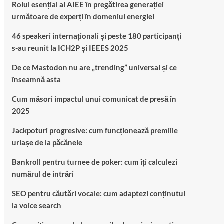
Rolul esențial al AIEE în pregătirea generației
următoare de experți în domeniul energiei
46 speakeri internaționali și peste 180 participanți
s-au reunit la ICH2P și IEEES 2025
De ce Mastodon nu are „trending” universal și ce
înseamnă asta
Cum măsori impactul unui comunicat de presă în
2025
Jackpoturi progresive: cum funcționează premiile
uriașe de la păcănele
Bankroll pentru turnee de poker: cum îți calculezi
numărul de intrări
SEO pentru căutări vocale: cum adaptezi conținutul
la voice search