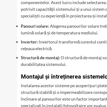
componentelor. Acest lucru include selectarea pa
potrivit capacității sistemului și a unui sistem
specialiști cu experiență în proiectarea și inst
Panouri solare:
Alegerea panourilor solare trebu
lumină solară și de temperatura mediului.
Inverter:
Invertorul transformă curentul contin
rețeaua electrică.
Structură de montaj:
O structură de montaj sol
durabilitatea sistemului.
Montajul și întreținerea sistemel
Instalarea acestor sisteme pe acoperișuri plate 
structură stabilă și o impermeabilizare corespu
înclinare al panourilor este un factor important
specializați în instalații fotovoltaice vor evalu