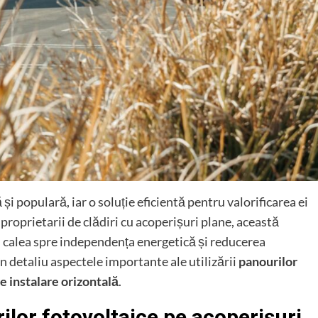
 și populară, iar o soluție eficientă pentru valorificarea ei
proprietarii de clădiri cu acoperișuri plane, această
d calea spre independența energetică și reducerea
n detaliu aspectele importante ale utilizării
panourilor
e instalare orizontală
.
rilor fotovoltaice pe acoperișuri