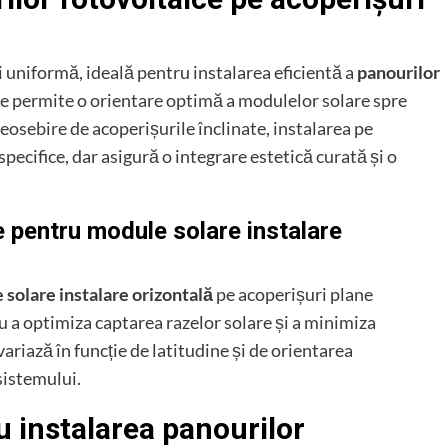
i uniformă, ideală pentru instalarea eficientă a
panourilor
ie permite o orientare optimă a modulelor solare spre
osebire de acoperișurile înclinate, instalarea pe
pecifice, dar asigură o integrare estetică curată și o
e pentru module solare instalare
solare instalare orizontală
pe acoperișuri plane
u a optimiza captarea razelor solare și a minimiza
iază în funcție de latitudine și de orientarea
 sistemului.
u instalarea panourilor