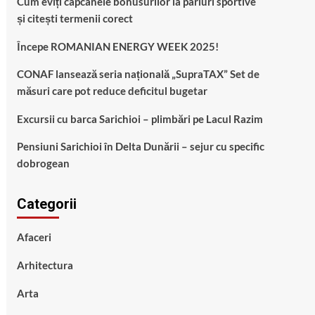
Cum eviți capcanele bonusurilor la pariuri sportive
și citești termenii corect
Începe ROMANIAN ENERGY WEEK 2025!
CONAF lansează seria națională „SupraTAX” Set de
măsuri care pot reduce deficitul bugetar
Excursii cu barca Sarichioi – plimbări pe Lacul Razim
Pensiuni Sarichioi în Delta Dunării – sejur cu specific
dobrogean
Categorii
Afaceri
Arhitectura
Arta