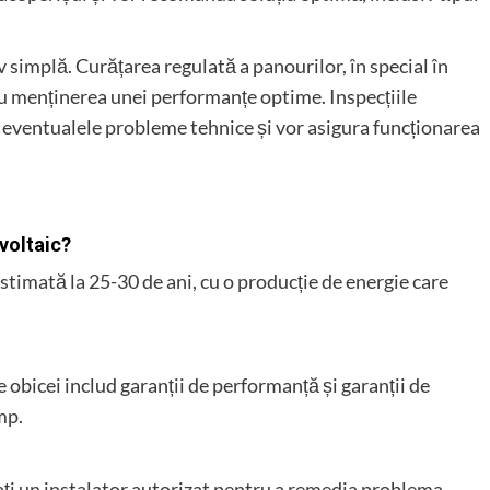
v simplă. Curățarea regulată a panourilor, în special în
ru menținerea unei performanțe optime. Inspecțiile
ca eventualele probleme tehnice și vor asigura funcționarea
voltaic?
stimată la 25-30 de ani, cu o producție de energie care
e obicei includ garanții de performanță și garanții de
mp.
ați un instalator autorizat pentru a remedia problema.