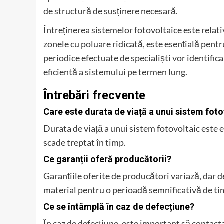
de structură de susținere necesară.
Întreținerea sistemelor fotovoltaice este relati
zonele cu poluare ridicată, este esențială pent
periodice efectuate de specialiști vor identifi
eficientă a sistemului pe termen lung.
Întrebări frecvente
Care este durata de viață a unui sistem foto
Durata de viață a unui sistem fotovoltaic este e
scade treptat în timp.
Ce garanții oferă producătorii?
Garanțiile oferite de producători variază, dar d
material pentru o perioadă semnificativă de ti
Ce se întâmplă în caz de defecțiune?
În caz de defecțiune, este important să contact