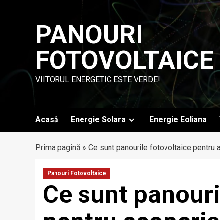
Skip
to
PANOURI
content
FOTOVOLTAICE
VIITORUL ENERGETIC ESTE VERDE!
Acasă
Energie Solara
Energie Eoliana
Prima pagină
»
Ce sunt panourile fotovoltaice pentru 
Panouri Fotovoltaice
Ce sunt panouri