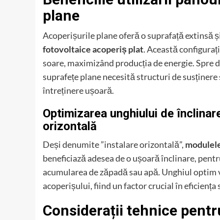
plane
Acoperișurile plane oferă o suprafață extinsă ș
fotovoltaice acoperiș plat
. Această configuraț
soare, maximizând producția de energie. Spre de
suprafețe plane necesită structuri de susținere s
întreținere ușoară.
Optimizarea unghiului de înclinar
orizontală
Deși denumite ”instalare orizontală”,
modulele 
beneficiază adesea de o ușoară înclinare, pentr
acumularea de zăpadă sau apă. Unghiul optim var
acoperișului, fiind un factor crucial în eficiența
Considerații tehnice pentr