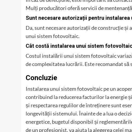
Mulți producători oferă servicii de mentenanță 
Sunt necesare autorizații pentru instalarea
Da, sunt necesare autorizații de construcție și a
unui sistem fotovoltaic.
Cât costă instalarea unui sistem fotovoltai
Costul instalării unui sistem fotovoltaic variaz
de complexitatea lucrării. Este recomandat să sol
Concluzie
Instalarea unui sistem fotovoltaic pe un acoper
contribuind la reducerea facturilor la energie și
și respectarea regulilor de întreținere sunt es
longevității sistemului. Înainte de a lua o deciz
energetice, bugetul disponibil și reglementările 
de un profesionist, va ajuta la alegerea celei mai