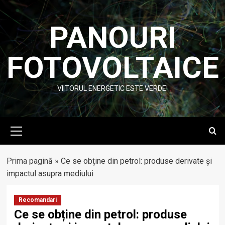
Skip
to
PANOURI
content
FOTOVOLTAICE
VIITORUL ENERGETIC ESTE VERDE!
Primary
Menu
Prima pagină
»
Ce se obține din petrol: produse derivate și
impactul asupra mediului
Recomandari
Ce se obține din petrol: produse