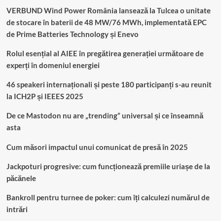
VERBUND Wind Power România lansează la Tulcea o unitate
de stocare în baterii de 48 MW/76 MWh, implementată EPC
de Prime Batteries Technology și Enevo
Rolul esențial al AIEE în pregătirea generației următoare de
experți în domeniul energiei
46 speakeri internaționali și peste 180 participanți s-au reunit
la ICH2P și IEEES 2025
De ce Mastodon nu are „trending” universal și ce înseamnă
asta
Cum măsori impactul unui comunicat de presă în 2025
Jackpoturi progresive: cum funcționează premiile uriașe de la
păcănele
Bankroll pentru turnee de poker: cum îți calculezi numărul de
intrări