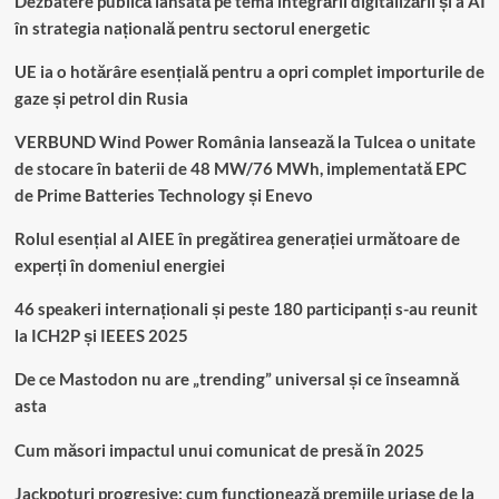
Dezbatere publică lansată pe tema integrării digitalizării și a AI
în strategia națională pentru sectorul energetic
UE ia o hotărâre esențială pentru a opri complet importurile de
gaze și petrol din Rusia
VERBUND Wind Power România lansează la Tulcea o unitate
de stocare în baterii de 48 MW/76 MWh, implementată EPC
de Prime Batteries Technology și Enevo
Rolul esențial al AIEE în pregătirea generației următoare de
experți în domeniul energiei
46 speakeri internaționali și peste 180 participanți s-au reunit
la ICH2P și IEEES 2025
De ce Mastodon nu are „trending” universal și ce înseamnă
asta
Cum măsori impactul unui comunicat de presă în 2025
Jackpoturi progresive: cum funcționează premiile uriașe de la