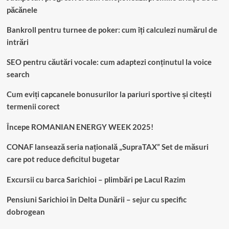
păcănele
Bankroll pentru turnee de poker: cum îți calculezi numărul de
intrări
SEO pentru căutări vocale: cum adaptezi conținutul la voice
search
Cum eviți capcanele bonusurilor la pariuri sportive și citești
termenii corect
Începe ROMANIAN ENERGY WEEK 2025!
CONAF lansează seria națională „SupraTAX” Set de măsuri
care pot reduce deficitul bugetar
Excursii cu barca Sarichioi – plimbări pe Lacul Razim
Pensiuni Sarichioi în Delta Dunării – sejur cu specific
dobrogean