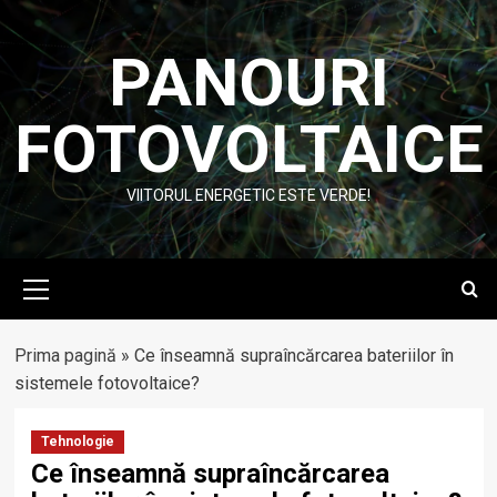
Skip
to
PANOURI
content
FOTOVOLTAICE
VIITORUL ENERGETIC ESTE VERDE!
Primary
Menu
Prima pagină
»
Ce înseamnă supraîncărcarea bateriilor în
sistemele fotovoltaice?
Tehnologie
Ce înseamnă supraîncărcarea