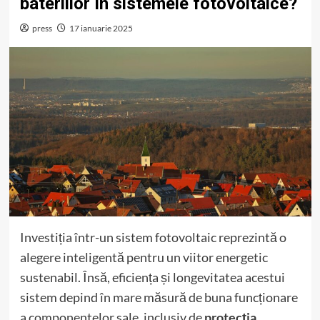
bateriilor în sistemele fotovoltaice?
press
17 ianuarie 2025
Investiția într-un sistem fotovoltaic reprezintă o
alegere inteligentă pentru un viitor energetic
sustenabil. Însă, eficiența și longevitatea acestui
sistem depind în mare măsură de buna funcționare
a componentelor sale, inclusiv de
protecția