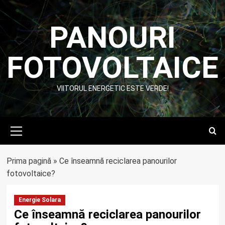
Skip
to
PANOURI
content
FOTOVOLTAICE
VIITORUL ENERGETIC ESTE VERDE!
Primary
Menu
Prima pagină
»
Ce înseamnă reciclarea panourilor
fotovoltaice?
Energie Solara
Ce înseamnă reciclarea panourilor