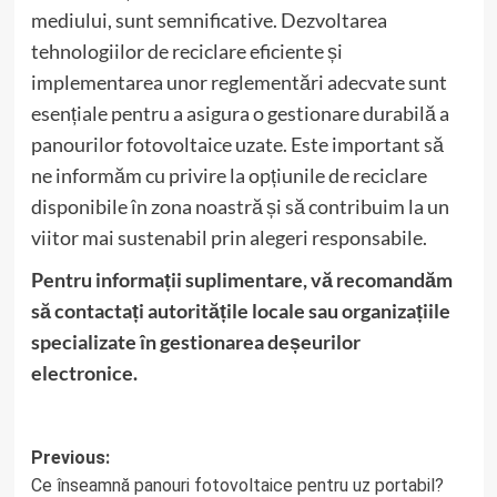
mediului, sunt semnificative. Dezvoltarea
tehnologiilor de reciclare eficiente și
implementarea unor reglementări adecvate sunt
esențiale pentru a asigura o gestionare durabilă a
panourilor fotovoltaice uzate. Este important să
ne informăm cu privire la opțiunile de reciclare
disponibile în zona noastră și să contribuim la un
viitor mai sustenabil prin alegeri responsabile.
Pentru informații suplimentare, vă recomandăm
să contactați autoritățile locale sau organizațiile
specializate în gestionarea deșeurilor
electronice.
Post
Previous:
Ce înseamnă panouri fotovoltaice pentru uz portabil?