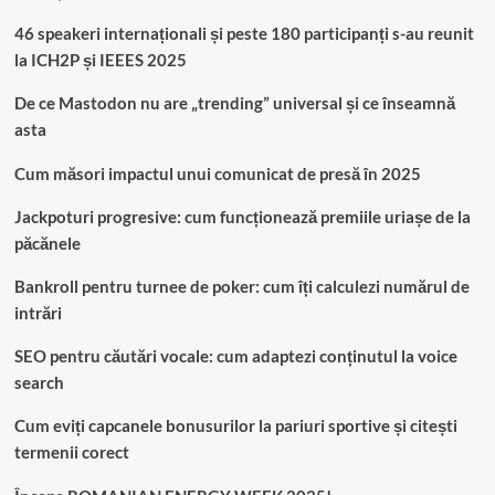
46 speakeri internaționali și peste 180 participanți s-au reunit
la ICH2P și IEEES 2025
De ce Mastodon nu are „trending” universal și ce înseamnă
asta
Cum măsori impactul unui comunicat de presă în 2025
Jackpoturi progresive: cum funcționează premiile uriașe de la
păcănele
Bankroll pentru turnee de poker: cum îți calculezi numărul de
intrări
SEO pentru căutări vocale: cum adaptezi conținutul la voice
search
Cum eviți capcanele bonusurilor la pariuri sportive și citești
termenii corect