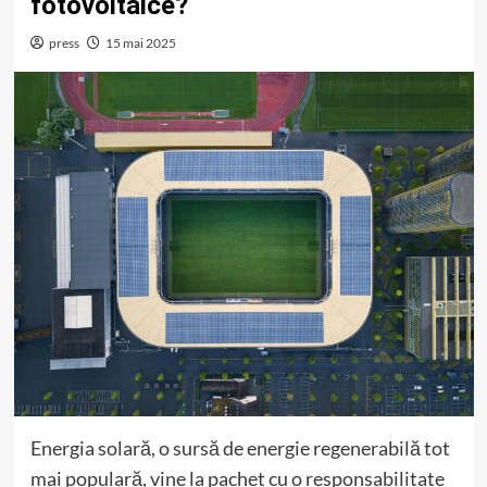
fotovoltaice?
press
15 mai 2025
Energia solară, o sursă de energie regenerabilă tot
mai populară, vine la pachet cu o responsabilitate