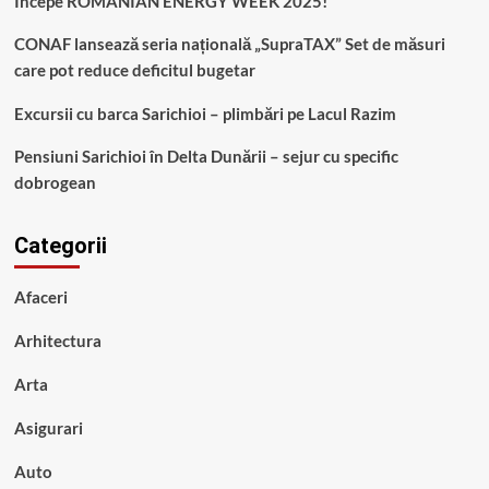
Începe ROMANIAN ENERGY WEEK 2025!
CONAF lansează seria națională „SupraTAX” Set de măsuri
care pot reduce deficitul bugetar
Excursii cu barca Sarichioi – plimbări pe Lacul Razim
Pensiuni Sarichioi în Delta Dunării – sejur cu specific
dobrogean
Categorii
Afaceri
Arhitectura
Arta
Asigurari
Auto