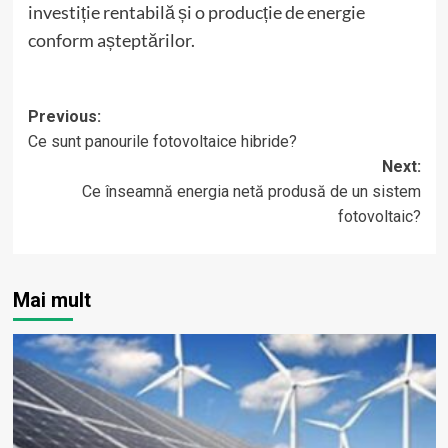
investiție rentabilă și o producție de energie
conform așteptărilor.
Post
Previous:
Ce sunt panourile fotovoltaice hibride?
navigation
Next:
Ce înseamnă energia netă produsă de un sistem
fotovoltaic?
Mai mult