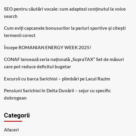
SEO pentru căutări vocale: cum adaptezi conținutul la voice
search
Cum eviți capcanele bonusurilor la pariuri sportive și citești
termenii corect
Începe ROMANIAN ENERGY WEEK 2025!
CONAF lansează seria națională „SupraTAX” Set de măsuri
care pot reduce deficitul bugetar
Excursii cu barca Sarichioi – plimbări pe Lacul Razim
Pensiuni Sarichioi în Delta Dunării – sejur cu specific
dobrogean
Categorii
Afaceri