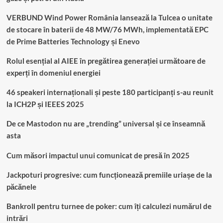
VERBUND Wind Power România lansează la Tulcea o unitate
de stocare în baterii de 48 MW/76 MWh, implementată EPC
de Prime Batteries Technology și Enevo
Rolul esențial al AIEE în pregătirea generației următoare de
experți în domeniul energiei
46 speakeri internaționali și peste 180 participanți s-au reunit
la ICH2P și IEEES 2025
De ce Mastodon nu are „trending” universal și ce înseamnă
asta
Cum măsori impactul unui comunicat de presă în 2025
Jackpoturi progresive: cum funcționează premiile uriașe de la
păcănele
Bankroll pentru turnee de poker: cum îți calculezi numărul de
intrări