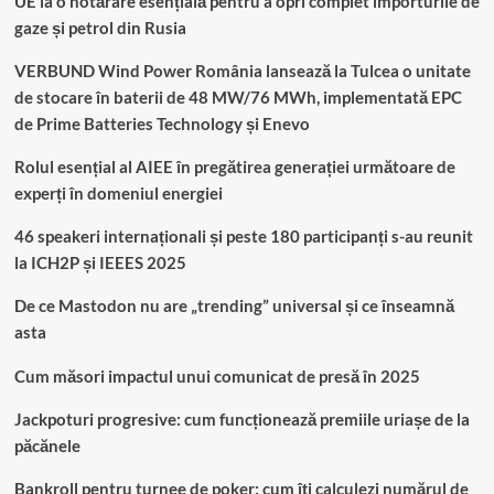
UE ia o hotărâre esențială pentru a opri complet importurile de
gaze și petrol din Rusia
VERBUND Wind Power România lansează la Tulcea o unitate
de stocare în baterii de 48 MW/76 MWh, implementată EPC
de Prime Batteries Technology și Enevo
Rolul esențial al AIEE în pregătirea generației următoare de
experți în domeniul energiei
46 speakeri internaționali și peste 180 participanți s-au reunit
la ICH2P și IEEES 2025
De ce Mastodon nu are „trending” universal și ce înseamnă
asta
Cum măsori impactul unui comunicat de presă în 2025
Jackpoturi progresive: cum funcționează premiile uriașe de la
păcănele
Bankroll pentru turnee de poker: cum îți calculezi numărul de