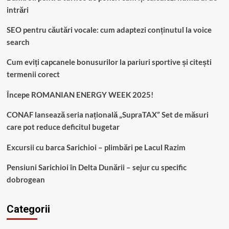
intrări
SEO pentru căutări vocale: cum adaptezi conținutul la voice
search
Cum eviți capcanele bonusurilor la pariuri sportive și citești
termenii corect
Începe ROMANIAN ENERGY WEEK 2025!
CONAF lansează seria națională „SupraTAX” Set de măsuri
care pot reduce deficitul bugetar
Excursii cu barca Sarichioi – plimbări pe Lacul Razim
Pensiuni Sarichioi în Delta Dunării – sejur cu specific
dobrogean
Categorii