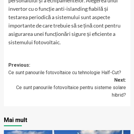
personalului și a echipamentelor. Alegerea unui
invertor cu o funcție anti-islanding fiabilă și
testarea periodică a sistemului sunt aspecte
importante de care trebuie să se țină cont pentru
asigurarea unei funcționări sigure și eficiente a
sistemului fotovoltaic.
Post
Previous:
Ce sunt panourile fotovoltaice cu tehnologie Half-Cut?
navigation
Next:
Ce sunt panourile fotovoltaice pentru sisteme solare
hibrid?
Mai mult