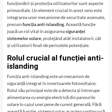
funcționării și protecția utilizatorilor sunt aspecte
primordiale. Un element crucial în acest sens este
integrarea unor mecanisme de securitate avansate,
precum
funcția anti-islanding
. Această funcție
joacă un rol vital în asigurarea
siguranței
sistemelor solare
, protejând atât instalatorii, cât
și utilizatorii finali de pericolele potențiale.
Rolul crucial al funcției anti-
islanding
Funcția anti-islanding este un mecanism de
siguranță integrat în invertoarele fotovoltaice.
Rolul său principal este de a detecta și întrerupe
alimentarea cu energie electrică din panourile
solare în cazul unei pene de curent generală. Fără
această funcție, sistemul solar ar putea continua să