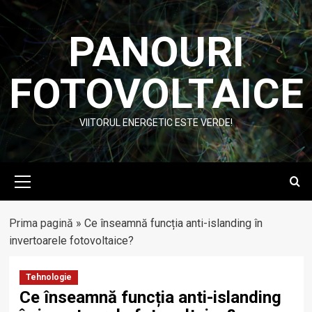
Skip
to
PANOURI
content
FOTOVOLTAICE
VIITORUL ENERGETIC ESTE VERDE!
Primary
Menu
Prima pagină
»
Ce înseamnă funcția anti-islanding în
invertoarele fotovoltaice?
Tehnologie
Ce înseamnă funcția anti-islanding