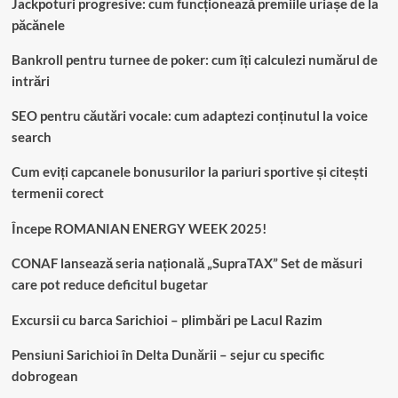
Jackpoturi progresive: cum funcționează premiile uriașe de la
păcănele
Bankroll pentru turnee de poker: cum îți calculezi numărul de
intrări
SEO pentru căutări vocale: cum adaptezi conținutul la voice
search
Cum eviți capcanele bonusurilor la pariuri sportive și citești
termenii corect
Începe ROMANIAN ENERGY WEEK 2025!
CONAF lansează seria națională „SupraTAX” Set de măsuri
care pot reduce deficitul bugetar
Excursii cu barca Sarichioi – plimbări pe Lacul Razim
Pensiuni Sarichioi în Delta Dunării – sejur cu specific
dobrogean