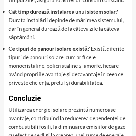
timpul zilei, asigurând astfel un consum constant.
Cât timp durează instalarea unui sistem solar?
Durata instalării depinde de mărimea sistemului,
dar în general durează de la câteva zile la câteva
săptămâni.
Ce tipuri de panouri solare există?
Există diferite
tipuri de panouri solare, cum ar fi cele
monocristaline, policristaline și amorfe, fiecare
având propriile avantaje și dezavantaje în ceea ce
privește eficiența, prețul și durabilitatea.
Concluzie
Utilizarea energiei solare prezintă numeroase
avantaje, contribuind la reducerea dependenței de
combustibili fosili, la diminuarea emisiilor de gaze
cu efect de seră și la crearea unei surse de energie