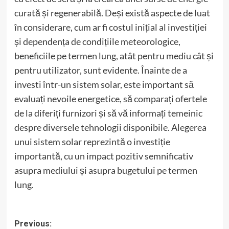
curată și regenerabilă. Deși există aspecte de luat
în considerare, cum ar fi costul inițial al investiției
și dependența de condițiile meteorologice,
beneficiile pe termen lung, atât pentru mediu cât și
pentru utilizator, sunt evidente. Înainte de a
investi într-un sistem solar, este important să
evaluați nevoile energetice, să comparați ofertele
de la diferiți furnizori și să vă informați temeinic
despre diversele tehnologii disponibile. Alegerea
unui sistem solar reprezintă o investiție
importantă, cu un impact pozitiv semnificativ
asupra mediului și asupra bugetului pe termen
lung.
Post
Previous: