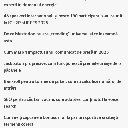
experți în domeniul energiei
46 speakeri internaționali și peste 180 participanți s-au reunit
la ICH2P și IEEES 2025
De ce Mastodon nu are „trending” universal și ce înseamnă
asta
Cum măsori impactul unui comunicat de presă în 2025
Jackpoturi progresive: cum funcționează premiile uriașe de la
păcănele
Bankroll pentru turnee de poker: cum îți calculezi numărul de
intrări
SEO pentru căutări vocale: cum adaptezi conținutul la voice
search
Cum eviți capcanele bonusurilor la pariuri sportive și citești
termenii corect