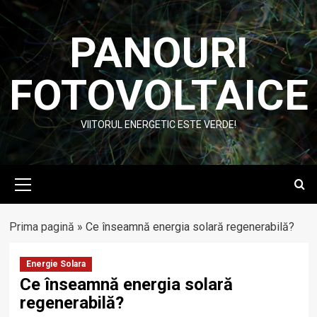
Skip
to
PANOURI
content
FOTOVOLTAICE
VIITORUL ENERGETIC ESTE VERDE!
Primary
Menu
Prima pagină
»
Ce înseamnă energia solară regenerabilă?
Energie Solara
Ce înseamnă energia solară
regenerabilă?