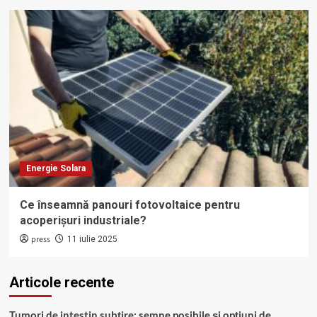
Energie Solara
Ce înseamnă panouri fotovoltaice pentru
acoperișuri industriale?
press
11 iulie 2025
Articole recente
Tumori de intestin subțire: semne posibile și opțiuni de