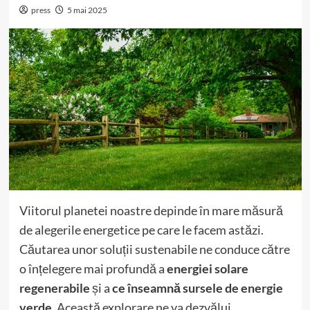
press
5 mai 2025
Viitorul planetei noastre depinde în mare măsură
de alegerile energetice pe care le facem astăzi.
Căutarea unor soluții sustenabile ne conduce către
o înțelegere mai profundă a
energiei solare
regenerabile
și a
ce înseamnă sursele de energie
verde
. Această explorare ne va dezvălui