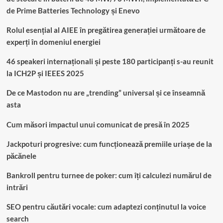
de Prime Batteries Technology și Enevo
Rolul esențial al AIEE în pregătirea generației următoare de
experți în domeniul energiei
46 speakeri internaționali și peste 180 participanți s-au reunit
la ICH2P și IEEES 2025
De ce Mastodon nu are „trending” universal și ce înseamnă
asta
Cum măsori impactul unui comunicat de presă în 2025
Jackpoturi progresive: cum funcționează premiile uriașe de la
păcănele
Bankroll pentru turnee de poker: cum îți calculezi numărul de
intrări
SEO pentru căutări vocale: cum adaptezi conținutul la voice
search