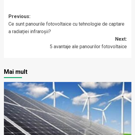
Post
Previous:
Ce sunt panourile fotovoltaice cu tehnologie de captare
navigation
a radiației infraroșii?
Next:
5 avantaje ale panourilor fotovoltaice
Mai mult