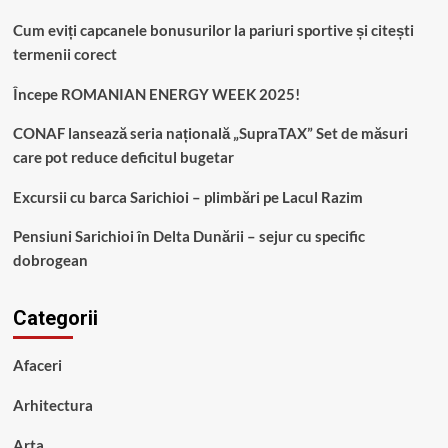
Cum eviți capcanele bonusurilor la pariuri sportive și citești
termenii corect
Începe ROMANIAN ENERGY WEEK 2025!
CONAF lansează seria națională „SupraTAX” Set de măsuri
care pot reduce deficitul bugetar
Excursii cu barca Sarichioi – plimbări pe Lacul Razim
Pensiuni Sarichioi în Delta Dunării – sejur cu specific
dobrogean
Categorii
Afaceri
Arhitectura
Arta