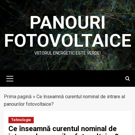
Skip
to
PANOURI
content
FOTOVOLTAICE
VIITORUL ENERGETIC ESTE VERDE!
Primary
Menu
Prima pagină
»
Ce înseamnă curentul nominal de intrare al
panourilor fotovoltaice?
Tehnologie
Ce înseamnă curentul nominal de