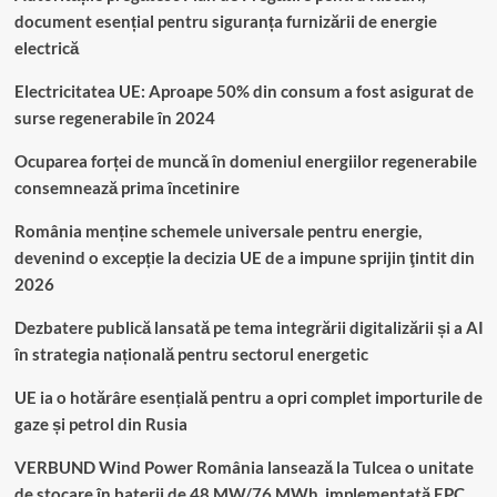
document esențial pentru siguranța furnizării de energie
electrică
Electricitatea UE: Aproape 50% din consum a fost asigurat de
surse regenerabile în 2024
Ocuparea forței de muncă în domeniul energiilor regenerabile
consemnează prima încetinire
România menține schemele universale pentru energie,
devenind o excepție la decizia UE de a impune sprijin ţintit din
2026
Dezbatere publică lansată pe tema integrării digitalizării și a AI
în strategia națională pentru sectorul energetic
UE ia o hotărâre esențială pentru a opri complet importurile de
gaze și petrol din Rusia
VERBUND Wind Power România lansează la Tulcea o unitate
de stocare în baterii de 48 MW/76 MWh, implementată EPC