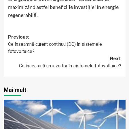
maximizând astfel beneficiile investiției în energie
regenerabilă.
Post
Previous:
Ce înseamnă curent continuu (DC) în sistemele
navigation
fotovoltaice?
Next:
Ce înseamnă un invertor în sistemele fotovoltaice?
Mai mult