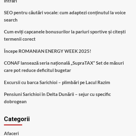
intrări
SEO pentru căutări vocale: cum adaptezi conținutul la voice
search
Cum eviți capcanele bonusurilor la pariuri sportive și citești
termenii corect
Începe ROMANIAN ENERGY WEEK 2025!
CONAF lansează seria națională „SupraTAX” Set de măsuri
care pot reduce deficitul bugetar
Excursii cu barca Sarichioi – plimbări pe Lacul Razim
Pensiuni Sarichioi în Delta Dunării – sejur cu specific
dobrogean
Categorii
Afaceri