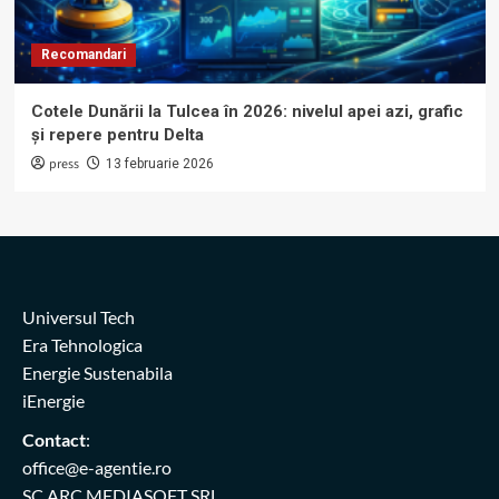
Recomandari
Cotele Dunării la Tulcea în 2026: nivelul apei azi, grafic
și repere pentru Delta
press
13 februarie 2026
Universul Tech
Era Tehnologica
Energie Sustenabila
iEnergie
Contact
:
office@e-agentie.ro
SC ARC MEDIASOFT SRL