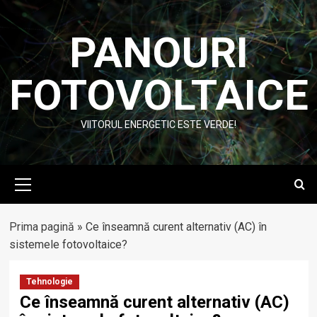
Skip
to
PANOURI
content
FOTOVOLTAICE
VIITORUL ENERGETIC ESTE VERDE!
Primary
Menu
Prima pagină
»
Ce înseamnă curent alternativ (AC) în
sistemele fotovoltaice?
Tehnologie
Ce înseamnă curent alternativ (AC)