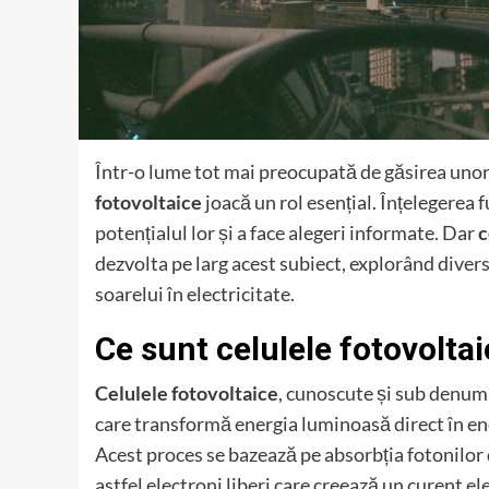
Într-o lume tot mai preocupată de găsirea unor 
fotovoltaice
joacă un rol esențial. Înțelegerea 
potențialul lor și a face alegeri informate. Dar
c
dezvolta pe larg acest subiect, explorând diver
soarelui în electricitate.
Ce sunt celulele fotovolta
Celulele fotovoltaice
, cunoscute și sub denum
care transformă energia luminoasă direct în ene
Acest proces se bazează pe absorbția fotonilo
astfel electroni liberi care creează un curent el