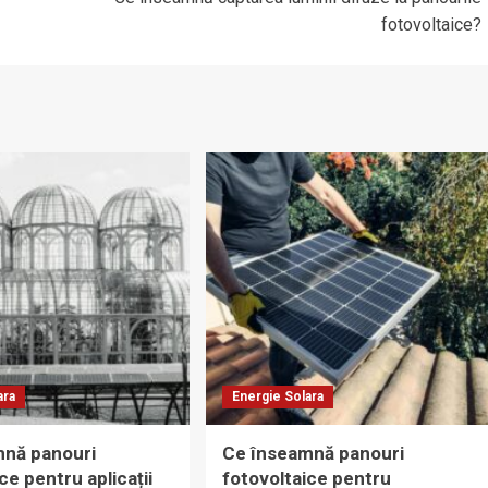
fotovoltaice?
ara
Energie Solara
mnă panouri
Ce înseamnă panouri
ce pentru aplicații
fotovoltaice pentru