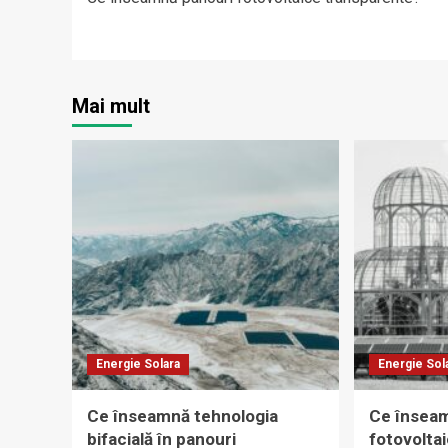
navigation
Mai mult
Energie Solara
Energie Sol
Ce înseamnă tehnologia
Ce însea
bifacială în panouri
fotovoltai