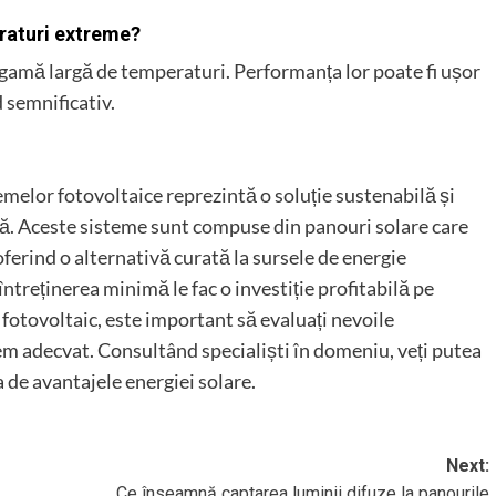
eraturi extreme?
o gamă largă de temperaturi. Performanța lor poate fi ușor
 semnificativ.
emelor fotovoltaice reprezintă o soluție sustenabilă și
că. Aceste sisteme sunt compuse din panouri solare care
ferind o alternativă curată la sursele de energie
întreținerea minimă le fac o investiție profitabilă pe
 fotovoltaic, este important să evaluați nevoile
em adecvat. Consultând specialiști în domeniu, veți putea
 de avantajele energiei solare.
Next:
Ce înseamnă captarea luminii difuze la panourile