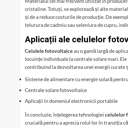
Materialul cel mai frecvent utilizat în produce
cristaline. Totuși, se explorează și alte materi
și de a reduce costurile de producție. De exemp
telurura de cadmiu sau seleniura de cupru, indiu
Aplicații ale celulelor foto
Celulele fotovoltaice
au o gamă largă de aplica
locuințe individuale la centrale solare mari. Ele
contribuind la dezvoltarea unei energii curate ș
Sisteme de alimentare cu energie solară pentru
Centrale solare fotovoltaice
Aplicații în domeniul electronicii portabile
În concluzie, înțelegerea tehnologiei
celulelor 
crucială pentru a aprecia rolul lor în tranziția c