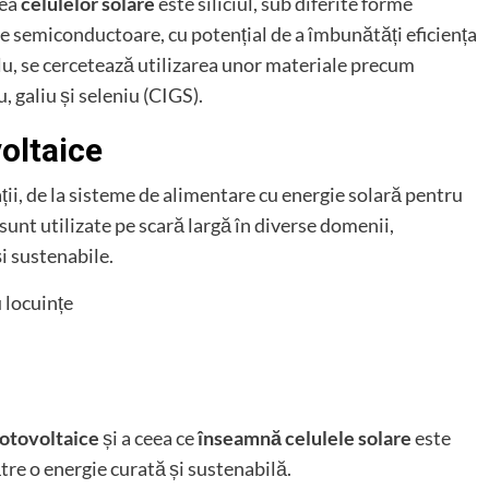
rea
celulelor solare
este siliciul, sub diferite forme
ale semiconductoare, cu potențial de a îmbunătăți eficiența
lu, se cercetează utilizarea unor materiale precum
, galiu și seleniu (CIGS).
voltaice
ții, de la sisteme de alimentare cu energie solară pentru
 sunt utilizate pe scară largă în diverse domenii,
i sustenabile.
 locuințe
fotovoltaice
și a ceea ce
înseamnă celulele solare
este
ătre o energie curată și sustenabilă.