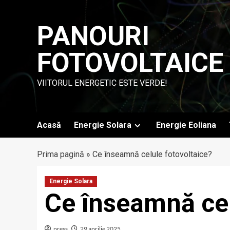
Skip
to
PANOURI
content
FOTOVOLTAICE
VIITORUL ENERGETIC ESTE VERDE!
Acasă
Energie Solara
Energie Eoliana
Prima pagină
»
Ce înseamnă celule fotovoltaice?
Energie Solara
Ce înseamnă cel
press
29 aprilie 2025