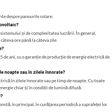
ente despre panourile solare:
ovoltaic?
sistemului și de complexitatea lucrării. În general,
 câteva ore până la câteva zile.
e?
5 de ani, cu o garanție de producție de energie electrică de
e noapte sau în zilele înnorate?
trică în zilele înnorate sau pe timp de noapte. Cu toate
nergie chiar și în condiții de lumină difuză.
e?
nstă, în principal, în curățarea periodică a suprafeței lor