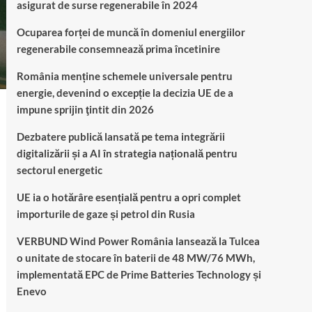
asigurat de surse regenerabile în 2024
Ocuparea forței de muncă în domeniul energiilor
regenerabile consemnează prima încetinire
România menține schemele universale pentru
energie, devenind o excepție la decizia UE de a
impune sprijin ţintit din 2026
Dezbatere publică lansată pe tema integrării
digitalizării și a AI în strategia națională pentru
sectorul energetic
UE ia o hotărâre esențială pentru a opri complet
importurile de gaze și petrol din Rusia
VERBUND Wind Power România lansează la Tulcea
o unitate de stocare în baterii de 48 MW/76 MWh,
implementată EPC de Prime Batteries Technology și
Enevo