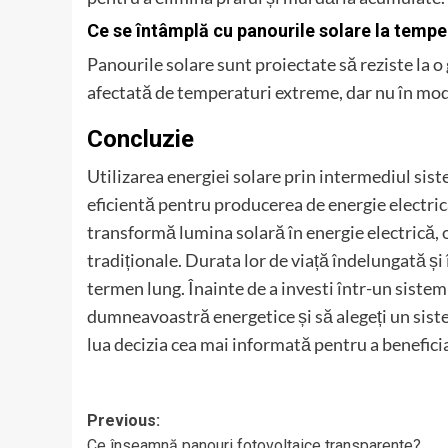
Ce se întâmplă cu panourile solare la temp
Panourile solare sunt proiectate să reziste la 
afectată de temperaturi extreme, dar nu în mod
Concluzie
Utilizarea energiei solare prin intermediul sist
eficientă pentru producerea de energie electri
transformă lumina solară în energie electrică, o
tradiționale. Durata lor de viață îndelungată și 
termen lung. Înainte de a investi într-un sistem
dumneavoastră energetice și să alegeți un sist
lua decizia cea mai informată pentru a beneficia
Post
Previous:
Ce înseamnă panouri fotovoltaice transparente?