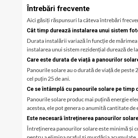
Întrebări frecvente
Aici găsiți răspunsuri la câteva întrebări frecv
Cât timp durează instalarea unui sistem fot
Durata instalării variază în funcție de mărimea 
instalarea unui sistem rezidențial durează de la
Care este durata de viață a panourilor solar
Panourile solare au o durată de viață de peste 2
cel puțin 25 de ani.
Ce se întâmplă cu panourile solare pe timp d
Panourile solare produc mai puțină energie elec
acestea, ele pot genera o anumită cantitate de e
Este necesară întreținerea panourilor solar
Întreținerea panourilor solare este minimă și co
pentru a elimina praful și murdăria acumulate.