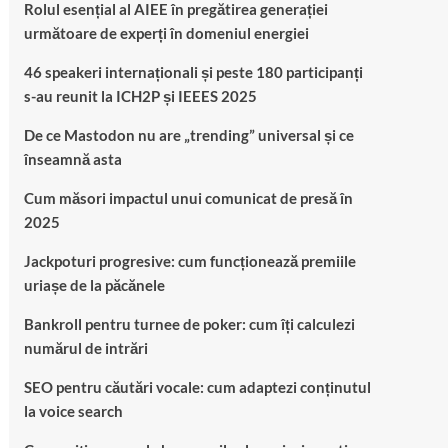
Rolul esențial al AIEE în pregătirea generației
următoare de experți în domeniul energiei
46 speakeri internaționali și peste 180 participanți
s-au reunit la ICH2P și IEEES 2025
De ce Mastodon nu are „trending” universal și ce
înseamnă asta
Cum măsori impactul unui comunicat de presă în
2025
Jackpoturi progresive: cum funcționează premiile
uriașe de la păcănele
Bankroll pentru turnee de poker: cum îți calculezi
numărul de intrări
SEO pentru căutări vocale: cum adaptezi conținutul
la voice search