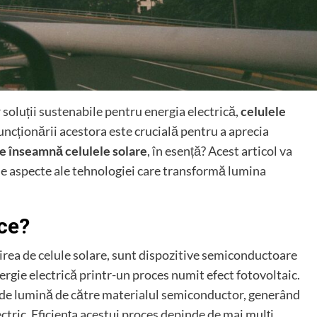
soluții sustenabile pentru energia electrică,
celulele
funcționării acestora este crucială pentru a aprecia
e înseamnă celulele solare
, în esență? Acest articol va
se aspecte ale tehnologiei care transformă lumina
ice?
irea de celule solare, sunt dispozitive semiconductoare
rgie electrică printr-un proces numit efect fotovoltaic.
r de lumină de către materialul semiconductor, generând
ectric. Eficiența acestui proces depinde de mai mulți