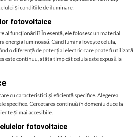
celulei și condițiile de iluminare.
elor fotovoltaice
e al funcționării? În esență, ele folosesc un material
ura energia luminoasă. Când lumina lovește celula,
nd o diferență de potențial electric care poate fi utilizată
es este continuu, atâta timp cât celula este expusă la
ce
ecare cu caracteristici și eficiență specifice. Alegerea
nțele specifice. Cercetarea continuă în domeniu duce la
iente și mai accesibile.
celulelor fotovoltaice