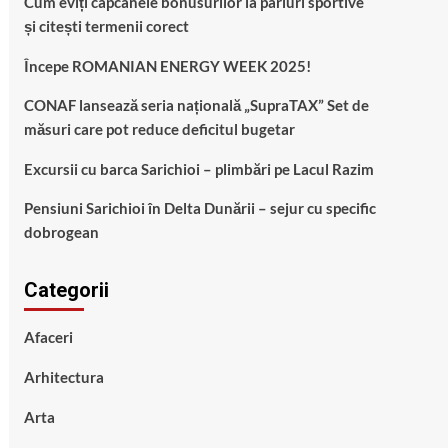
Cum eviți capcanele bonusurilor la pariuri sportive
și citești termenii corect
Începe ROMANIAN ENERGY WEEK 2025!
CONAF lansează seria națională „SupraTAX” Set de
măsuri care pot reduce deficitul bugetar
Excursii cu barca Sarichioi – plimbări pe Lacul Razim
Pensiuni Sarichioi în Delta Dunării – sejur cu specific
dobrogean
Categorii
Afaceri
Arhitectura
Arta