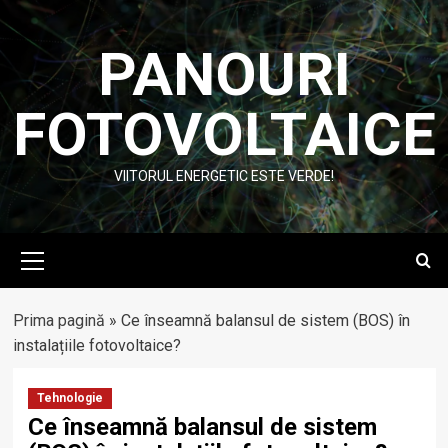
Skip
to
PANOURI
content
FOTOVOLTAICE
VIITORUL ENERGETIC ESTE VERDE!
Primary
Menu
Prima pagină
»
Ce înseamnă balansul de sistem (BOS) în
instalațiile fotovoltaice?
Tehnologie
Ce înseamnă balansul de sistem