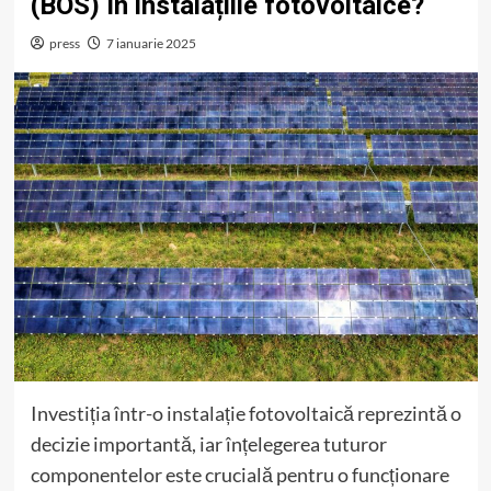
(BOS) în instalațiile fotovoltaice?
press
7 ianuarie 2025
Investiția într-o instalație fotovoltaică reprezintă o
decizie importantă, iar înțelegerea tuturor
componentelor este crucială pentru o funcționare