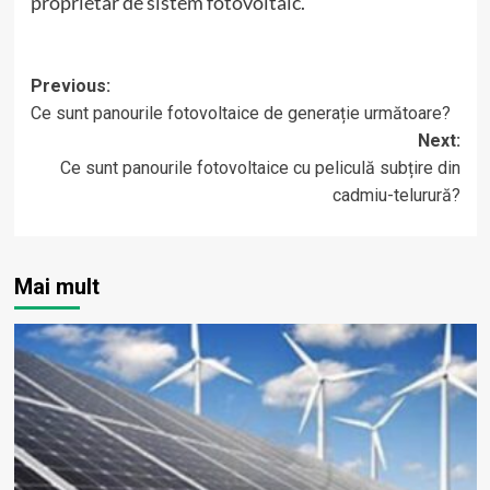
proprietar de sistem fotovoltaic.
Post
Previous:
Ce sunt panourile fotovoltaice de generație următoare?
navigation
Next:
Ce sunt panourile fotovoltaice cu peliculă subțire din
cadmiu-telurură?
Mai mult