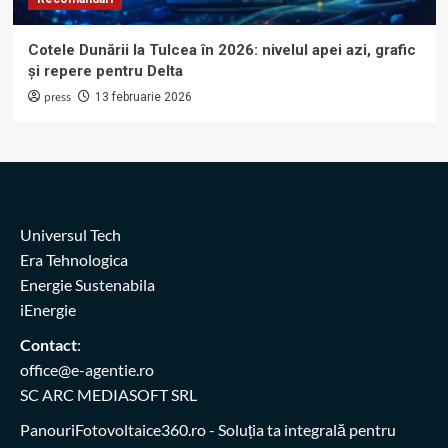
Cotele Dunării la Tulcea în 2026: nivelul apei azi, grafic
și repere pentru Delta
press
13 februarie 2026
Universul Tech
Era Tehnologica
Energie Sustenabila
iEnergie
Contact
:
office@e-agentie.ro
SC ARC MEDIASOFT SRL
PanouriFotovoltaice360.ro
- Soluția ta integrală pentru