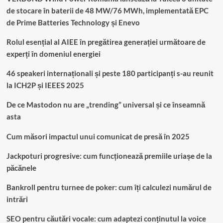
de stocare în baterii de 48 MW/76 MWh, implementată EPC
de Prime Batteries Technology și Enevo
Rolul esențial al AIEE în pregătirea generației următoare de
experți în domeniul energiei
46 speakeri internaționali și peste 180 participanți s-au reunit
la ICH2P și IEEES 2025
De ce Mastodon nu are „trending” universal și ce înseamnă
asta
Cum măsori impactul unui comunicat de presă în 2025
Jackpoturi progresive: cum funcționează premiile uriașe de la
păcănele
Bankroll pentru turnee de poker: cum îți calculezi numărul de
intrări
SEO pentru căutări vocale: cum adaptezi conținutul la voice