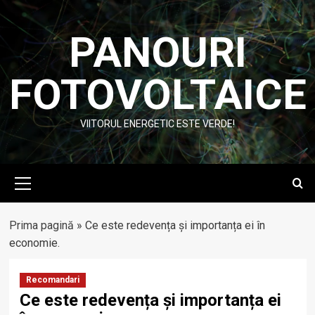
Skip
to
PANOURI
content
FOTOVOLTAICE
VIITORUL ENERGETIC ESTE VERDE!
Primary
Menu
Prima pagină
»
Ce este redevența și importanța ei în
economie.
Recomandari
Ce este redevența și importanța ei