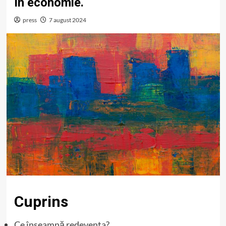
în economie.
press
7 august 2024
Cuprins
Ce înseamnă redeventa?