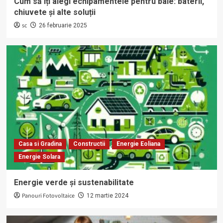
Cum să îți alegi echipamentele pentru baie: baterii,
chiuvete și alte soluții
sc
26 februarie 2025
Casa si Gradina
Constructii
Energie Eoliana
Energie Solara
Energie verde și sustenabilitate
Panouri Fotovoltaice
12 martie 2024