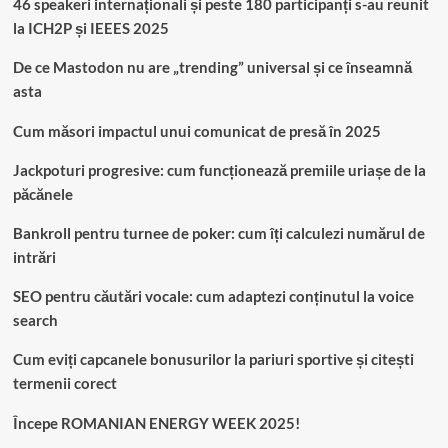
46 speakeri internaționali și peste 180 participanți s-au reunit
la ICH2P și IEEES 2025
De ce Mastodon nu are „trending” universal și ce înseamnă
asta
Cum măsori impactul unui comunicat de presă în 2025
Jackpoturi progresive: cum funcționează premiile uriașe de la
păcănele
Bankroll pentru turnee de poker: cum îți calculezi numărul de
intrări
SEO pentru căutări vocale: cum adaptezi conținutul la voice
search
Cum eviți capcanele bonusurilor la pariuri sportive și citești
termenii corect
Începe ROMANIAN ENERGY WEEK 2025!