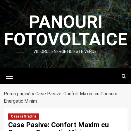
Skip
to
PANOURI
content
FOTOVOLTAICE
VIITORUL ENERGETIC ESTE VERDE!
Primary
Menu
Prima pagină
»
Case Pasive: Confort Maxim cu Consum
Energetic Minim
Casa si Gradina
Case Pasive: Confort Maxim cu