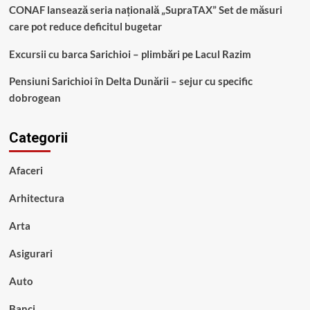
CONAF lansează seria națională „SupraTAX” Set de măsuri
care pot reduce deficitul bugetar
Excursii cu barca Sarichioi – plimbări pe Lacul Razim
Pensiuni Sarichioi în Delta Dunării – sejur cu specific
dobrogean
Categorii
Afaceri
Arhitectura
Arta
Asigurari
Auto
Banci