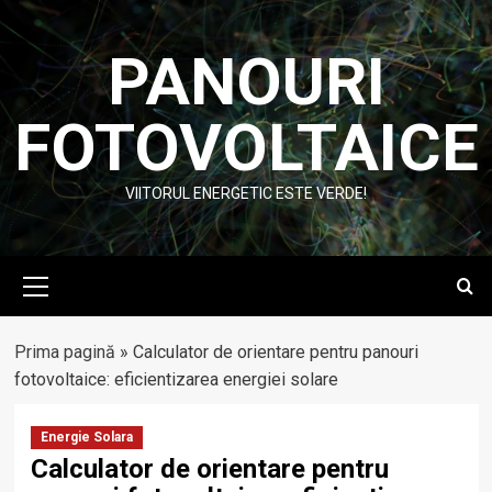
Skip
to
PANOURI
content
FOTOVOLTAICE
VIITORUL ENERGETIC ESTE VERDE!
Primary
Menu
Prima pagină
»
Calculator de orientare pentru panouri
fotovoltaice: eficientizarea energiei solare
Energie Solara
Calculator de orientare pentru