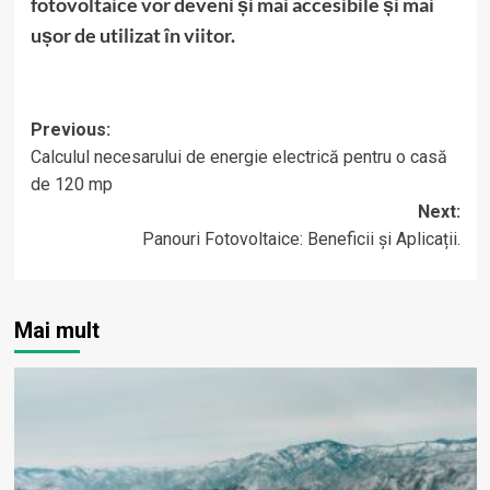
fotovoltaice vor deveni și mai accesibile și mai
ușor de utilizat în viitor.
Post
Previous:
Calculul necesarului de energie electrică pentru o casă
navigation
de 120 mp
Next:
Panouri Fotovoltaice: Beneficii și Aplicații.
Mai mult