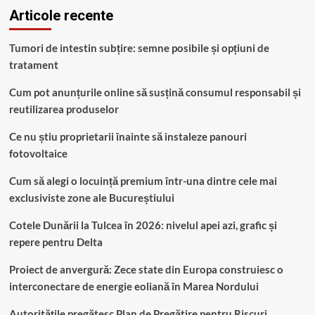
Articole recente
Tumori de intestin subțire: semne posibile și opțiuni de
tratament
Cum pot anunțurile online să susțină consumul responsabil și
reutilizarea produselor
Ce nu știu proprietarii înainte să instaleze panouri
fotovoltaice
Cum să alegi o locuință premium într-una dintre cele mai
exclusiviste zone ale Bucureștiului
Cotele Dunării la Tulcea în 2026: nivelul apei azi, grafic și
repere pentru Delta
Proiect de anvergură: Zece state din Europa construiesc o
interconectare de energie eoliană în Marea Nordului
Autoritățile pregătesc Plan de Pregătire pentru Riscuri,