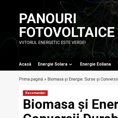
Skip
to
PANOURI
content
FOTOVOLTAICE
VIITORUL ENERGETIC ESTE VERDE!
Acasă
Energie Solara
Energie Eoliana
Prima pagină
»
Biomasa și Energie: Surse și Conversii
Recomandari
Biomasa și Ener