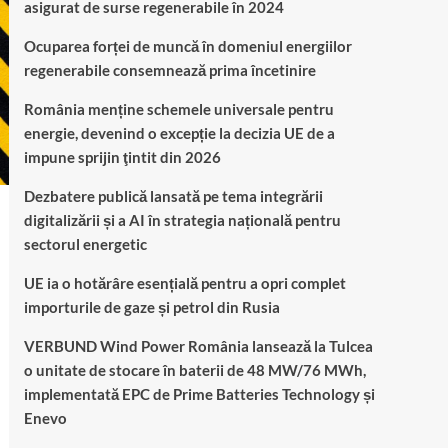
asigurat de surse regenerabile în 2024
Ocuparea forței de muncă în domeniul energiilor
regenerabile consemnează prima încetinire
România menține schemele universale pentru
energie, devenind o excepție la decizia UE de a
impune sprijin ţintit din 2026
Dezbatere publică lansată pe tema integrării
digitalizării și a AI în strategia națională pentru
sectorul energetic
UE ia o hotărâre esențială pentru a opri complet
importurile de gaze și petrol din Rusia
VERBUND Wind Power România lansează la Tulcea
o unitate de stocare în baterii de 48 MW/76 MWh,
implementată EPC de Prime Batteries Technology și
Enevo