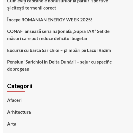
Cum eviți capcanele bonusurilor la pariuri sportive
și citești termenii corect
Începe ROMANIAN ENERGY WEEK 2025!
CONAF lansează seria națională „SupraTAX” Set de
măsuri care pot reduce deficitul bugetar
Excursii cu barca Sarichioi – plimbări pe Lacul Razim
Pensiuni Sarichioi în Delta Dunării – sejur cu specific
dobrogean
Categorii
Afaceri
Arhitectura
Arta