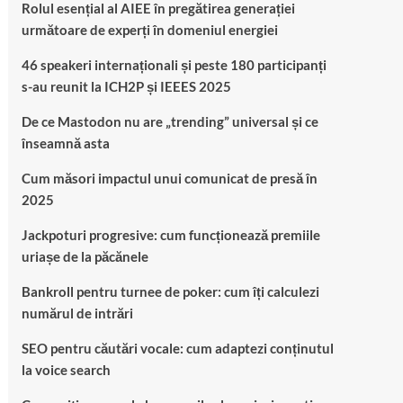
Rolul esențial al AIEE în pregătirea generației
următoare de experți în domeniul energiei
46 speakeri internaționali și peste 180 participanți
s-au reunit la ICH2P și IEEES 2025
De ce Mastodon nu are „trending” universal și ce
înseamnă asta
Cum măsori impactul unui comunicat de presă în
2025
Jackpoturi progresive: cum funcționează premiile
uriașe de la păcănele
Bankroll pentru turnee de poker: cum îți calculezi
numărul de intrări
SEO pentru căutări vocale: cum adaptezi conținutul
la voice search