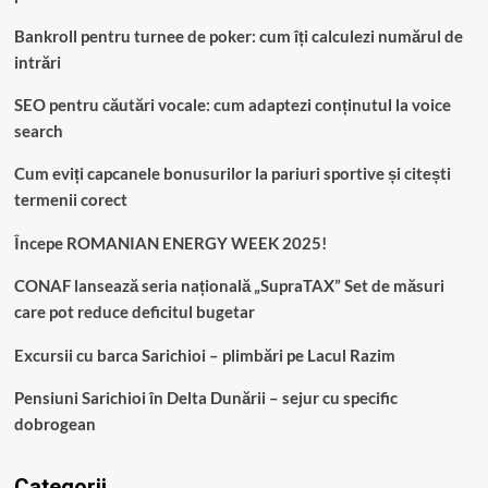
Bankroll pentru turnee de poker: cum îți calculezi numărul de
intrări
SEO pentru căutări vocale: cum adaptezi conținutul la voice
search
Cum eviți capcanele bonusurilor la pariuri sportive și citești
termenii corect
Începe ROMANIAN ENERGY WEEK 2025!
CONAF lansează seria națională „SupraTAX” Set de măsuri
care pot reduce deficitul bugetar
Excursii cu barca Sarichioi – plimbări pe Lacul Razim
Pensiuni Sarichioi în Delta Dunării – sejur cu specific
dobrogean
Categorii