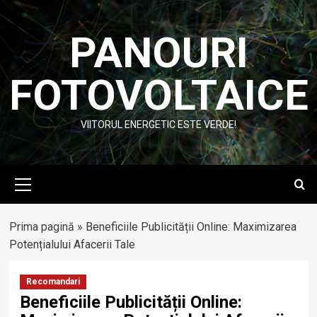
Skip
to
PANOURI
content
FOTOVOLTAICE
VIITORUL ENERGETIC ESTE VERDE!
Primary
Menu
Prima pagină
»
Beneficiile Publicității Online: Maximizarea
Potențialului Afacerii Tale
Recomandari
Beneficiile Publicității Online: