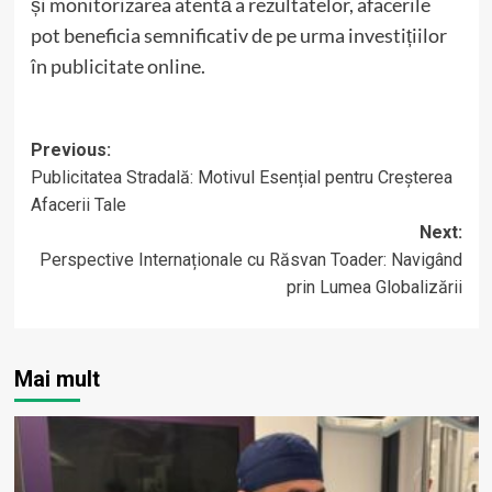
și monitorizarea atentă a rezultatelor, afacerile
pot beneficia semnificativ de pe urma investițiilor
în publicitate online.
Post
Previous:
Publicitatea Stradală: Motivul Esențial pentru Creșterea
navigation
Afacerii Tale
Next:
Perspective Internaționale cu Răsvan Toader: Navigând
prin Lumea Globalizării
Mai mult