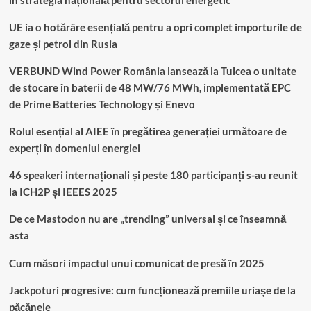
în strategia națională pentru sectorul energetic
UE ia o hotărâre esențială pentru a opri complet importurile de
gaze și petrol din Rusia
VERBUND Wind Power România lansează la Tulcea o unitate
de stocare în baterii de 48 MW/76 MWh, implementată EPC
de Prime Batteries Technology și Enevo
Rolul esențial al AIEE în pregătirea generației următoare de
experți în domeniul energiei
46 speakeri internaționali și peste 180 participanți s-au reunit
la ICH2P și IEEES 2025
De ce Mastodon nu are „trending” universal și ce înseamnă
asta
Cum măsori impactul unui comunicat de presă în 2025
Jackpoturi progresive: cum funcționează premiile uriașe de la
păcănele