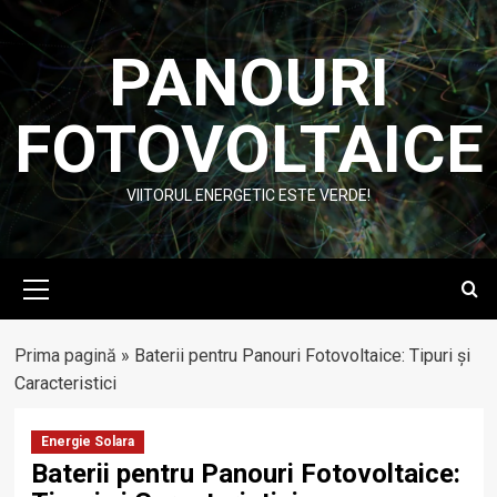
Skip
to
PANOURI
content
FOTOVOLTAICE
VIITORUL ENERGETIC ESTE VERDE!
Primary
Menu
Prima pagină
»
Baterii pentru Panouri Fotovoltaice: Tipuri și
Caracteristici
Energie Solara
Baterii pentru Panouri Fotovoltaice: