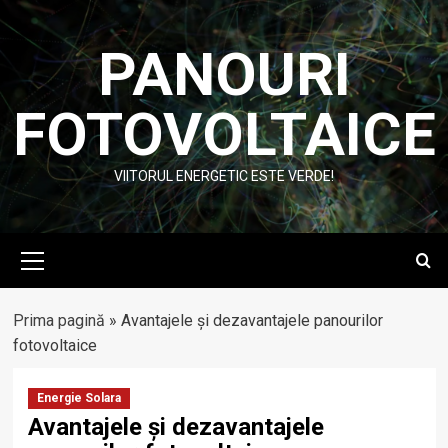
Skip
to
PANOURI
content
FOTOVOLTAICE
VIITORUL ENERGETIC ESTE VERDE!
Primary
Menu
Prima pagină
»
Avantajele și dezavantajele panourilor
fotovoltaice
Energie Solara
Avantajele și dezavantajele