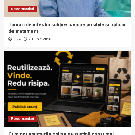
Recomandari
Tumori de intestin subțire: semne posibile și opțiuni
de tratament
press
23 iunie 2026
Recomandari
Cum pot anunțurile online să susțină consumul