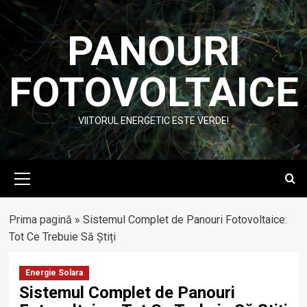
Skip
to
PANOURI
content
FOTOVOLTAICE
VIITORUL ENERGETIC ESTE VERDE!
Primary
Menu
Prima pagină
»
Sistemul Complet de Panouri Fotovoltaice:
Tot Ce Trebuie Să Știți
Energie Solara
Sistemul Complet de Panouri