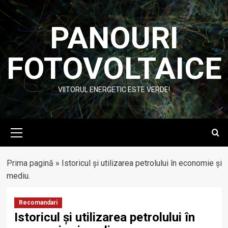
Skip
to
PANOURI
content
FOTOVOLTAICE
VIITORUL ENERGETIC ESTE VERDE!
Primary
Menu
Prima pagină
»
Istoricul și utilizarea petrolului în economie și
mediu.
Recomandari
Istoricul și utilizarea petrolului în