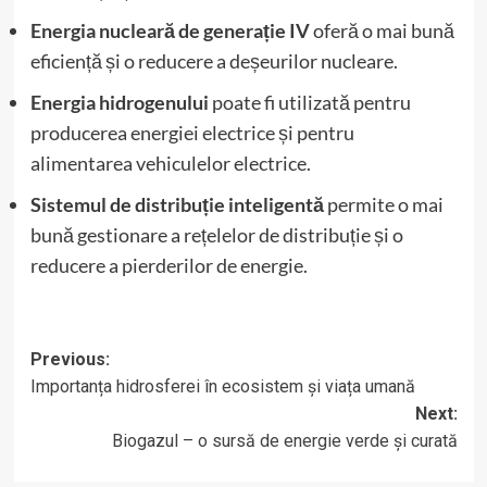
Energia nucleară de generație IV
oferă o mai bună
eficiență și o reducere a deșeurilor nucleare.
Energia hidrogenului
poate fi utilizată pentru
producerea energiei electrice și pentru
alimentarea vehiculelor electrice.
Sistemul de distribuție inteligentă
permite o mai
bună gestionare a rețelelor de distribuție și o
reducere a pierderilor de energie.
Post
Previous:
Importanța hidrosferei în ecosistem și viața umană
navigation
Next:
Biogazul – o sursă de energie verde și curată