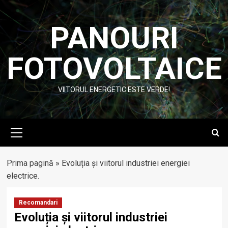
Skip
to
PANOURI
content
FOTOVOLTAICE
VIITORUL ENERGETIC ESTE VERDE!
Primary
Menu
Prima pagină
»
Evoluția și viitorul industriei energiei
electrice.
Recomandari
Evoluția și viitorul industriei