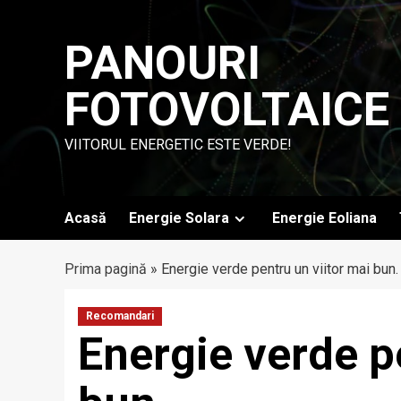
Skip
to
PANOURI
content
FOTOVOLTAICE
VIITORUL ENERGETIC ESTE VERDE!
Acasă
Energie Solara
Energie Eoliana
Prima pagină
»
Energie verde pentru un viitor mai bun.
Recomandari
Energie verde p