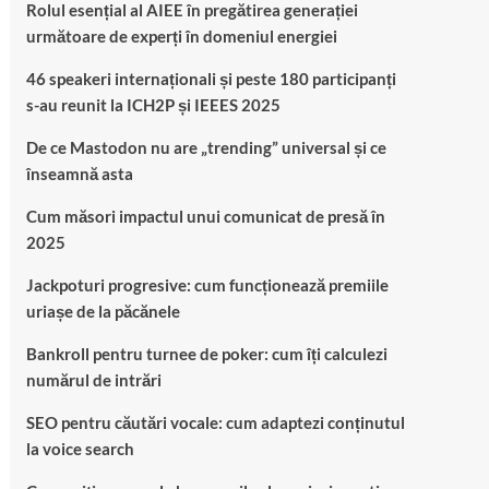
Rolul esențial al AIEE în pregătirea generației
următoare de experți în domeniul energiei
46 speakeri internaționali și peste 180 participanți
s-au reunit la ICH2P și IEEES 2025
De ce Mastodon nu are „trending” universal și ce
înseamnă asta
Cum măsori impactul unui comunicat de presă în
2025
Jackpoturi progresive: cum funcționează premiile
uriașe de la păcănele
Bankroll pentru turnee de poker: cum îți calculezi
numărul de intrări
SEO pentru căutări vocale: cum adaptezi conținutul
la voice search