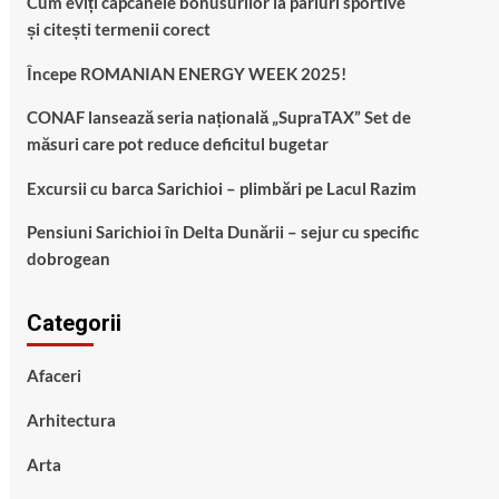
Cum eviți capcanele bonusurilor la pariuri sportive
și citești termenii corect
Începe ROMANIAN ENERGY WEEK 2025!
CONAF lansează seria națională „SupraTAX” Set de
măsuri care pot reduce deficitul bugetar
Excursii cu barca Sarichioi – plimbări pe Lacul Razim
Pensiuni Sarichioi în Delta Dunării – sejur cu specific
dobrogean
Categorii
Afaceri
Arhitectura
Arta