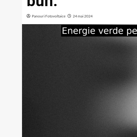
bun.
Panouri Fotovoltaice
24 mai 2024