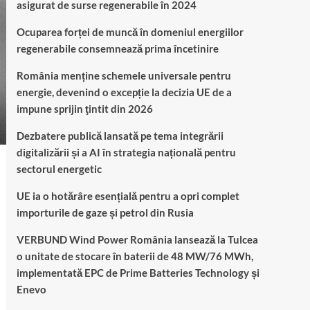
asigurat de surse regenerabile în 2024
Ocuparea forței de muncă în domeniul energiilor
regenerabile consemnează prima încetinire
România menține schemele universale pentru
energie, devenind o excepție la decizia UE de a
impune sprijin ţintit din 2026
Dezbatere publică lansată pe tema integrării
digitalizării și a AI în strategia națională pentru
sectorul energetic
UE ia o hotărâre esențială pentru a opri complet
importurile de gaze și petrol din Rusia
VERBUND Wind Power România lansează la Tulcea
o unitate de stocare în baterii de 48 MW/76 MWh,
implementată EPC de Prime Batteries Technology și
Enevo